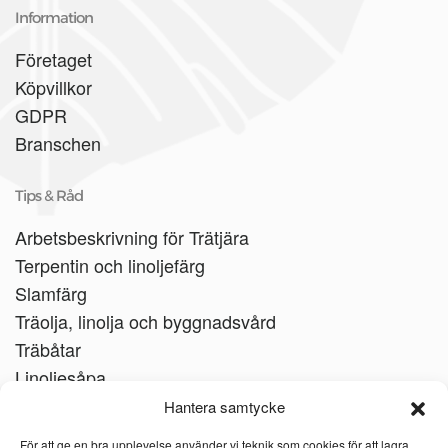
Information
Företaget
Köpvillkor
GDPR
Branschen
Tips & Råd
Arbetsbeskrivning för Trätjära
Terpentin och linoljefärg
Slamfärg
Träolja, linolja och byggnadsvård
Träbåtar
Linoljesåpa
Hantera samtycke
För att ge en bra upplevelse använder vi teknik som cookies för att lagra