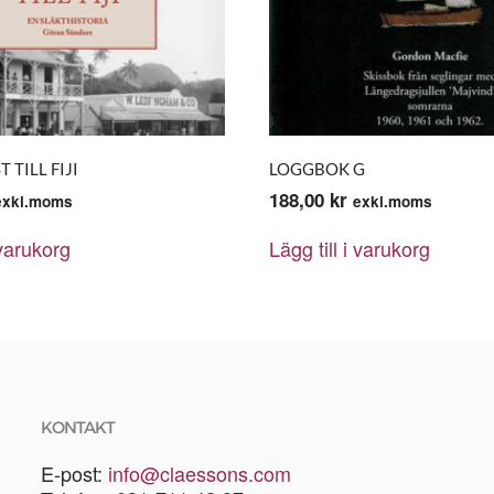
 TILL FIJI
LOGGBOK G
188,00
kr
exkl.moms
exkl.moms
 varukorg
Lägg till i varukorg
KONTAKT
E-post:
info@claessons.com