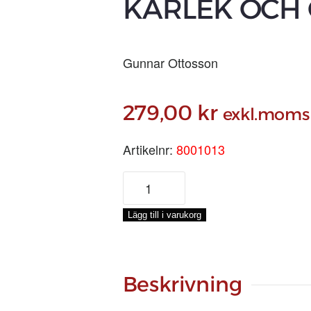
KÄRLEK OCH
Gunnar Ottosson
279,00
kr
exkl.moms
Artikelnr:
8001013
EN
BOK
OM
Lägg till i varukorg
LINOLJEFÄRG,
KÄRLEK
OCH
GENARP
Beskrivning
mängd