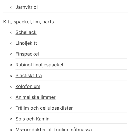
Järnvitriol
Kitt, spackel, lim, harts
Schellack
Linoljekitt
Finspackel
Rubinol linoljespackel
Plastiskt trä
Kolofonium
Animaliska limmer
Trälim och cellulosaklister
Spis och Kamin
Ms-produkter till foglim, nåtmassa