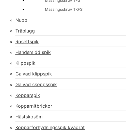
Mässingsskruv TFS
Mässingsskruv TKFS
Nubb
Träplugg
Rosettspik
Handsmidd spik
Klippspik
Galvad klippspik
Galvad skeppsspik
Kopparspik
Kopparnitbrickor
Hästskosöm
Kopparförhydningsspik kvadrat