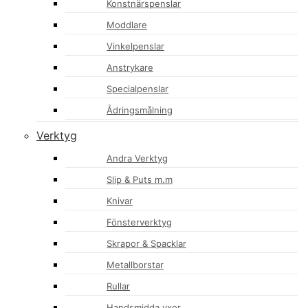
Konstnärspenslar
Moddlare
Vinkelpenslar
Anstrykare
Specialpenslar
Ådringsmålning
Verktyg
Andra Verktyg
Slip & Puts m.m
Knivar
Fönsterverktyg
Skrapor & Spacklar
Metallborstar
Rullar
Handsmidda yxor