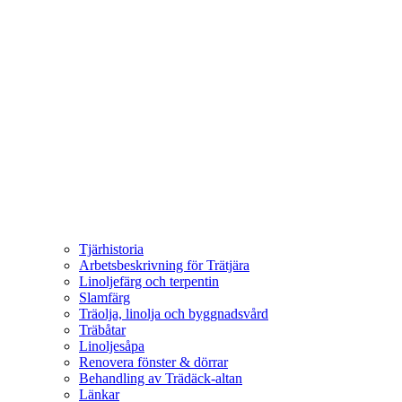
Tjärhistoria
Arbetsbeskrivning för Trätjära
Linoljefärg och terpentin
Slamfärg
Träolja, linolja och byggnadsvård
Träbåtar
Linoljesåpa
Renovera fönster & dörrar
Behandling av Trädäck-altan
Länkar