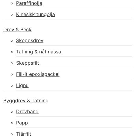
Paraffinolja
Kinesisk tungolja
Drev & Beck
Skeppsdrev
Tätning & nåtmassa
Skeppsfilt
Fill-it epoxispackel
Lignu
Byggdrev & Tätning
Drevband
Papp
Tjärfilt