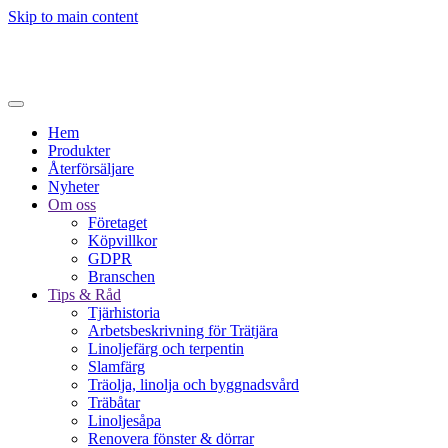
Skip to main content
Hem
Produkter
Återförsäljare
Nyheter
Om oss
Företaget
Köpvillkor
GDPR
Branschen
Tips & Råd
Tjärhistoria
Arbetsbeskrivning för Trätjära
Linoljefärg och terpentin
Slamfärg
Träolja, linolja och byggnadsvård
Träbåtar
Linoljesåpa
Renovera fönster & dörrar