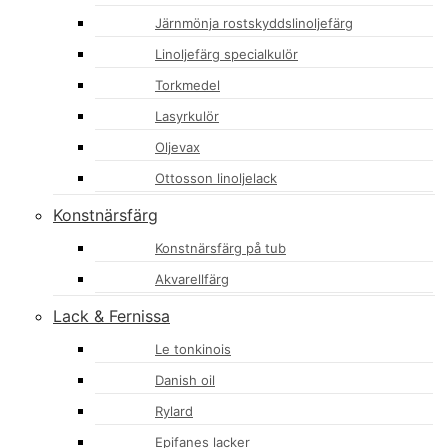
Järnmönja rostskyddslinoljefärg
Linoljefärg specialkulör
Torkmedel
Lasyrkulör
Oljevax
Ottosson linoljelack
Konstnärsfärg
Konstnärsfärg på tub
Akvarellfärg
Lack & Fernissa
Le tonkinois
Danish oil
Rylard
Epifanes lacker