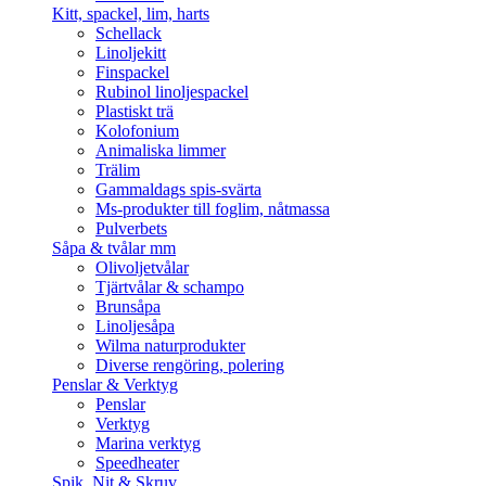
Kitt, spackel, lim, harts
Schellack
Linoljekitt
Finspackel
Rubinol linoljespackel
Plastiskt trä
Kolofonium
Animaliska limmer
Trälim
Gammaldags spis-svärta
Ms-produkter till foglim, nåtmassa
Pulverbets
Såpa & tvålar mm
Olivoljetvålar
Tjärtvålar & schampo
Brunsåpa
Linoljesåpa
Wilma naturprodukter
Diverse rengöring, polering
Penslar & Verktyg
Penslar
Verktyg
Marina verktyg
Speedheater
Spik, Nit & Skruv