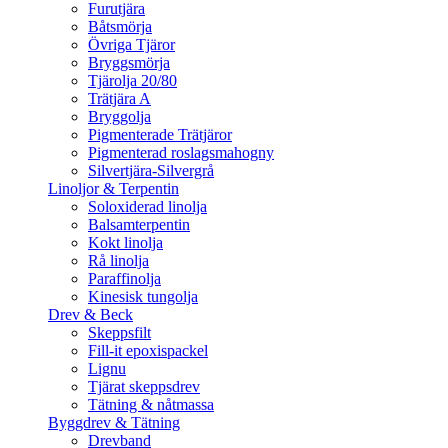
Furutjära
Båtsmörja
Övriga Tjäror
Bryggsmörja
Tjärolja 20/80
Trätjära A
Bryggolja
Pigmenterade Trätjäror
Pigmenterad roslagsmahogny
Silvertjära-Silvergrå
Linoljor & Terpentin
Soloxiderad linolja
Balsamterpentin
Kokt linolja
Rå linolja
Paraffinolja
Kinesisk tungolja
Drev & Beck
Skeppsfilt
Fill-it epoxispackel
Lignu
Tjärat skeppsdrev
Tätning & nåtmassa
Byggdrev & Tätning
Drevband