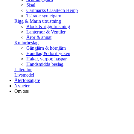
Sisal
Carlmarks Classtech Hemp
Tjärade syntetgarn
Rigg & Marin utrustning
Block & riggutrustning
Lanternor & Ventiler
Åror & annat
Kulturbeslag
Gångjärn & hörnjärn
Handtag & dörrtrycken
Hakar, varpor, haspar
Handsmidda beslag
Litteratur
Livsmedel
Återförsäljare
Nyheter
Om oss