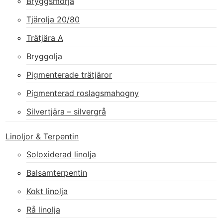
Bryggsmörja
Tjärolja 20/80
Trätjära A
Bryggolja
Pigmenterade trätjäror
Pigmenterad roslagsmahogny
Silvertjära – silvergrå
Linoljor & Terpentin
Soloxiderad linolja
Balsamterpentin
Kokt linolja
Rå linolja