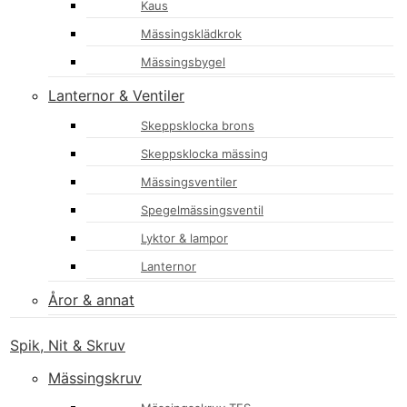
Kaus
Mässingsklädkrok
Mässingsbygel
Lanternor & Ventiler
Skeppsklocka brons
Skeppsklocka mässing
Mässingsventiler
Spegelmässingsventil
Lyktor & lampor
Lanternor
Åror & annat
Spik, Nit & Skruv
Mässingskruv