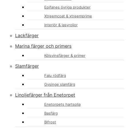
Epifanes övriga produkter
Xtreemcoat & xtreemprime
Interiör & lasyroljor
Lackfärger
Marina färger och primers
Kölsvinsfärger & primer
Slamfärger
Falu rödfärg
Gysinge slamfärg
Linoljefärger från Enetorpet
Enetorpets hartsolja
Basfärg
Bifrost