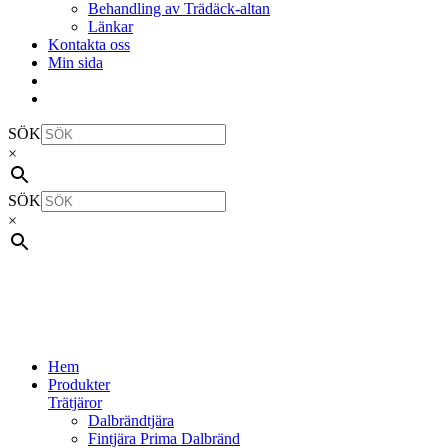
Behandling av Trädäck-altan
Länkar
Kontakta oss
Min sida
SÖK
×
SÖK
×
Hem
Produkter
Trätjäror
Dalbrändtjära
Fintjära Prima Dalbränd