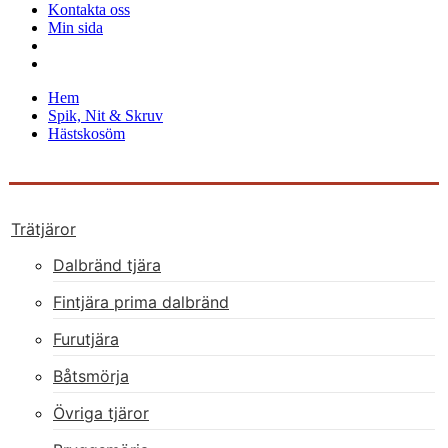
Kontakta oss
Min sida
Hem
Spik, Nit & Skruv
Hästskosöm
Trätjäror
Dalbränd tjära
Fintjära prima dalbränd
Furutjära
Båtsmörja
Övriga tjäror