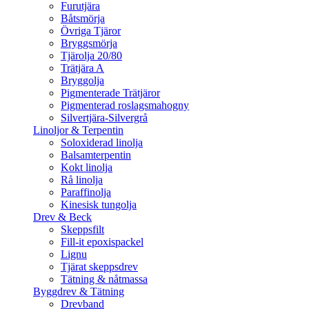
Furutjära
Båtsmörja
Övriga Tjäror
Bryggsmörja
Tjärolja 20/80
Trätjära A
Bryggolja
Pigmenterade Trätjäror
Pigmenterad roslagsmahogny
Silvertjära-Silvergrå
Linoljor & Terpentin
Soloxiderad linolja
Balsamterpentin
Kokt linolja
Rå linolja
Paraffinolja
Kinesisk tungolja
Drev & Beck
Skeppsfilt
Fill-it epoxispackel
Lignu
Tjärat skeppsdrev
Tätning & nåtmassa
Byggdrev & Tätning
Drevband