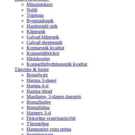
Mässingskruv
Nubb
Träplugg
Byggnadsspik
Handsmidd spik
Klippspik
Galvad klippspik
Galvad skeppsspik
Kopparspik kvadrat
Kopparnitbrickor
Hästskosöm
Kopparförhydningsspik kvadrat
Tågvirke & Snöre
Benselwire
Hampa 3-slaget
Hampa 4-sl
Hampa tjärad
Manilarep, 3-slagen dagspris
Bomullsnöre
Bomullslina
Hampex 3-sl
Dekorline svart/marin/röd
Tjärmärling
Hampsnöre extra prima
Seamingsgarn