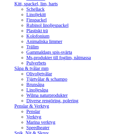
Kitt, spackel, lim, harts
Schellack
Linoljekitt
Finspackel
Rubinol linoljespackel
Plastiskt trä
Kolofonium
Animaliska limmer
Trälim
Gammaldags spis-svärta
Ms-produkter till foglim, nåtmassa
Pulverbets
Såpa & tvålar mm
Olivoljetvålar
Tjärtvålar & schampo
Brunsåpa
Linoljesåpa
Wilma naturprodukter
Diverse rengöring, polering
Penslar & Verktyg
Penslar
Verktyg
Marina verktyg
Speedheater
Spik, Nit & Skruv