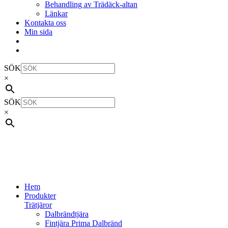
Behandling av Trädäck-altan
Länkar
Kontakta oss
Min sida
SÖK
×
SÖK
×
Hem
Produkter
Trätjäror
Dalbrändtjära
Fintjära Prima Dalbränd