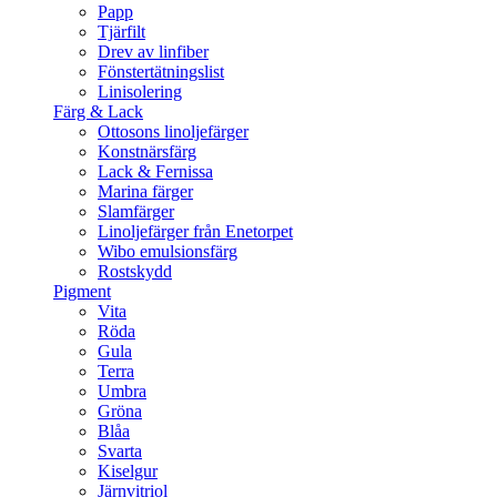
Papp
Tjärfilt
Drev av linfiber
Fönstertätningslist
Linisolering
Färg & Lack
Ottosons linoljefärger
Konstnärsfärg
Lack & Fernissa
Marina färger
Slamfärger
Linoljefärger från Enetorpet
Wibo emulsionsfärg
Rostskydd
Pigment
Vita
Röda
Gula
Terra
Umbra
Gröna
Blåa
Svarta
Kiselgur
Järnvitriol