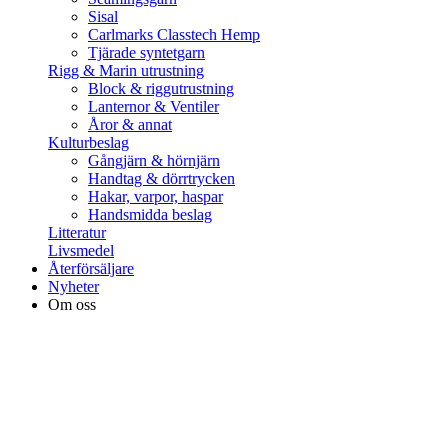
Sisal
Carlmarks Classtech Hemp
Tjärade syntetgarn
Rigg & Marin utrustning
Block & riggutrustning
Lanternor & Ventiler
Åror & annat
Kulturbeslag
Gångjärn & hörnjärn
Handtag & dörrtrycken
Hakar, varpor, haspar
Handsmidda beslag
Litteratur
Livsmedel
Återförsäljare
Nyheter
Om oss