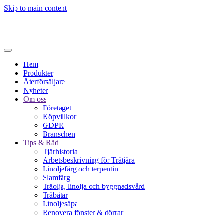
Skip to main content
Hem
Produkter
Återförsäljare
Nyheter
Om oss
Företaget
Köpvillkor
GDPR
Branschen
Tips & Råd
Tjärhistoria
Arbetsbeskrivning för Trätjära
Linoljefärg och terpentin
Slamfärg
Träolja, linolja och byggnadsvård
Träbåtar
Linoljesåpa
Renovera fönster & dörrar