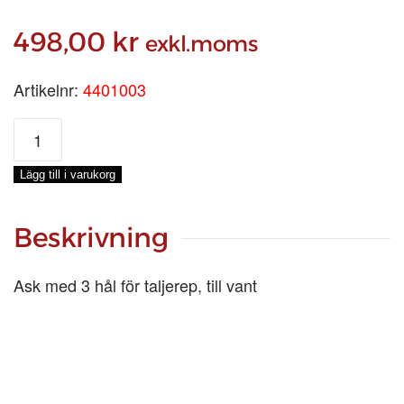
498,00
kr
exkl.moms
Artikelnr:
4401003
JUNGFRU
3
tum
Lägg till i varukorg
mängd
Beskrivning
Ask med 3 hål för taljerep, till vant