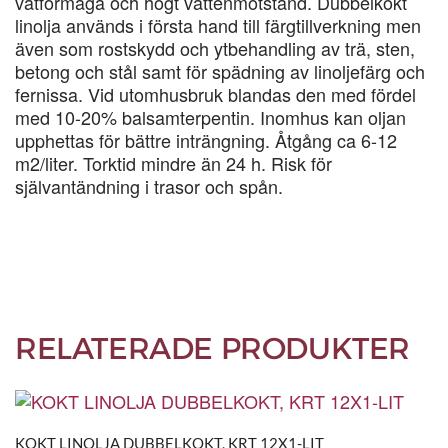
vätförmåga och högt vattenmotstånd. Dubbelkokt
linolja används i första hand till färgtillverkning men
även som rostskydd och ytbehandling av trä, sten,
betong och stål samt för spädning av linoljefärg och
fernissa. Vid utomhusbruk blandas den med fördel
med 10-20% balsamterpentin. Inomhus kan oljan
upphettas för bättre inträngning. Åtgång ca 6-12
m2/liter. Torktid mindre än 24 h. Risk för
självantändning i trasor och spån.
RELATERADE PRODUKTER
KOKT LINOLJA DUBBELKOKT, KRT 12X1-LIT