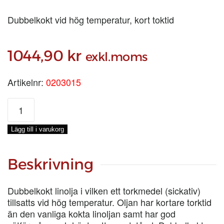
Dubbelkokt vid hög temperatur, kort toktid
1044,90
kr
exkl.moms
Artikelnr:
0203015
KOKT
LINOLJA
DUBBELKOKT,
Lägg till i varukorg
KRT
3X5-
LIT
Beskrivning
mängd
Dubbelkokt linolja i vilken ett torkmedel (sickativ)
tillsatts vid hög temperatur. Oljan har kortare torktid
än den vanliga kokta linoljan samt har god