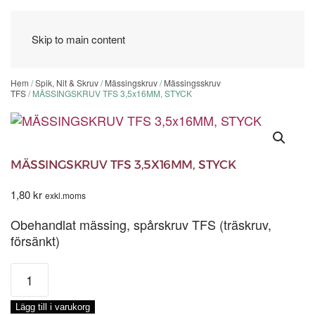
Skip to main content
Hem
/
Spik, Nit & Skruv
/
Mässingskruv
/
Mässingsskruv
TFS
/ MÄSSINGSKRUV TFS 3,5x16MM, STYCK
MÄSSINGSKRUV TFS 3,5X16MM, STYCK
1,80
kr
exkl.moms
Obehandlat mässing, spårskruv TFS (träskruv,
försänkt)
MÄSSINGSKRUV
TFS
3,5x16MM,
Lägg till i varukorg