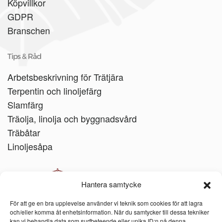
Köpvillkor
GDPR
Branschen
Tips & Råd
Arbetsbeskrivning för Trätjära
Terpentin och linoljefärg
Slamfärg
Träolja, linolja och byggnadsvård
Träbåtar
Linoljesåpa
Hantera samtycke
För att ge en bra upplevelse använder vi teknik som cookies för att lagra
och/eller komma åt enhetsinformation. När du samtycker till dessa tekniker
kan vi behandla data som surfbeteende eller unika ID:n på denna