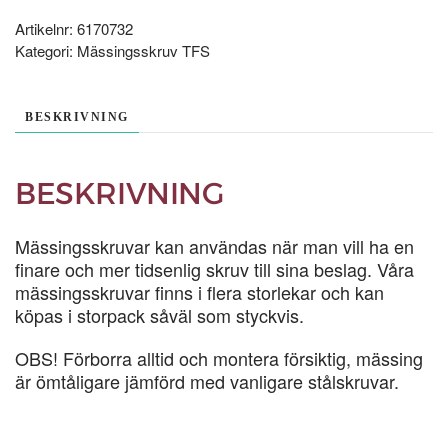
STYCK
mängd
Artikelnr:
6170732
Kategori:
Mässingsskruv TFS
BESKRIVNING
BESKRIVNING
Mässingsskruvar kan användas när man vill ha en
finare och mer tidsenlig skruv till sina beslag. Våra
mässingsskruvar finns i flera storlekar och kan
köpas i storpack såväl som styckvis.
OBS! Förborra alltid och montera försiktig, mässing
är ömtåligare jämförd med vanligare stålskruvar.