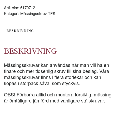
STYCK
mängd
Artikelnr:
6170712
Kategori:
Mässingsskruv TFS
BESKRIVNING
BESKRIVNING
Mässingsskruvar kan användas när man vill ha en
finare och mer tidsenlig skruv till sina beslag. Våra
mässingsskruvar finns i flera storlekar och kan
köpas i storpack såväl som styckvis.
OBS! Förborra alltid och montera försiktig, mässing
är ömtåligare jämförd med vanligare stålskruvar.