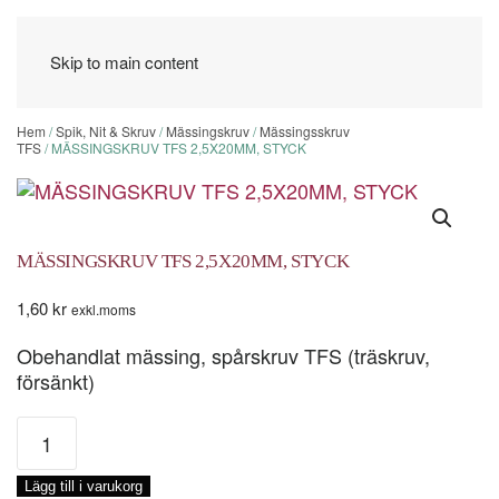
Skip to main content
Hem
/
Spik, Nit & Skruv
/
Mässingskruv
/
Mässingsskruv
TFS
/ MÄSSINGSKRUV TFS 2,5X20MM, STYCK
MÄSSINGSKRUV TFS 2,5X20MM, STYCK
1,60
kr
exkl.moms
Obehandlat mässing, spårskruv TFS (träskruv,
försänkt)
MÄSSINGSKRUV
TFS
2,5X20MM,
Lägg till i varukorg