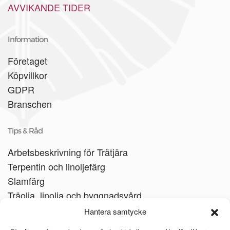
AVVIKANDE TIDER
Information
Företaget
Köpvillkor
GDPR
Branschen
Tips & Råd
Arbetsbeskrivning för Trätjära
Terpentin och linoljefärg
Slamfärg
Träolja, linolja och byggnadsvård
Träbåtar
Hantera samtycke
Linoljesåpa