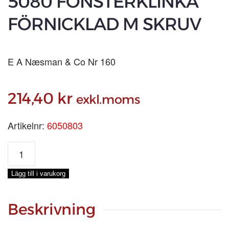
5080 FÖNSTERKLINKA
FÖRNICKLAD M SKRUV
E A Næsman & Co Nr 160
214,40
kr
exkl.moms
Artikelnr:
6050803
5080
FÖNSTERKLINKA
FÖRNICKLAD
Lägg till i varukorg
M
SKRUV
mängd
Beskrivning