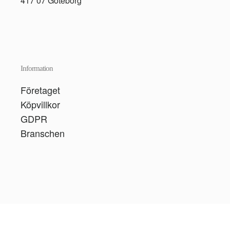
417 07 Göteborg
Information
Företaget
Köpvillkor
GDPR
Branschen