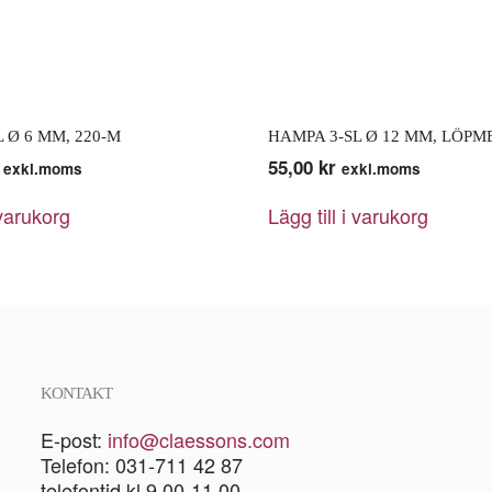
 Ø 6 MM, 220-M
HAMPA 3-SL Ø 12 MM, LÖPM
55,00
kr
exkl.moms
exkl.moms
 varukorg
Lägg till i varukorg
KONTAKT
E-post:
info@claessons.com
Telefon: 031-711 42 87
telefontid kl 9.00-11.00