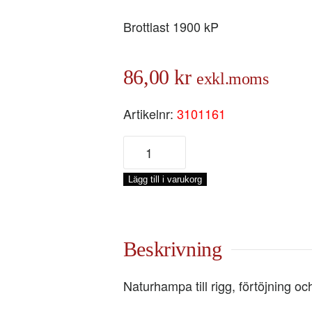
Brottlast 1900 kP
86,00
kr
exkl.moms
Artikelnr:
3101161
HAMPA
3-
SL
Lägg till i varukorg
Ø
16
MM,
LÖPMETER
Beskrivning
mängd
Naturhampa till rigg, förtöjning oc