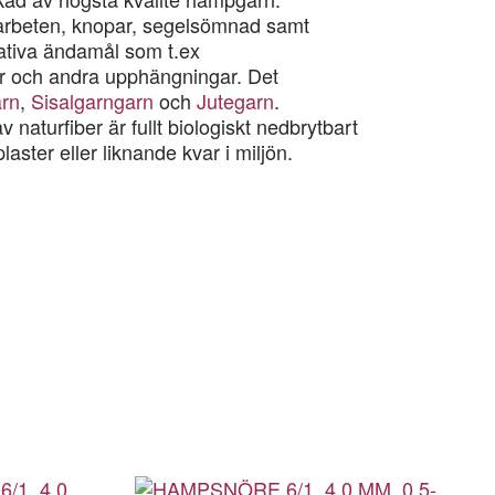
arbeten, knopar, segelsömnad samt
ativa ändamål som t.ex
 och andra upphängningar. Det
rn
,
Sisalgarngarn
och
Jutegarn
.
aturfiber är fullt biologiskt nedbrytbart
ster eller liknande kvar i miljön.