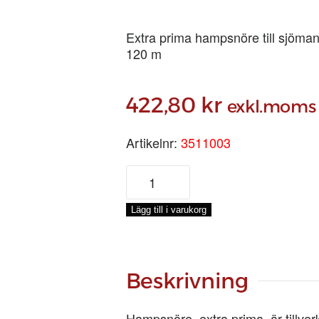
Extra prima hampsnöre till sjöman
120 m
422,80
kr
exkl.moms
Artikelnr:
3511003
HAMPSNÖRE
6/3,
2,5
Lägg till i varukorg
MM,
0,5-
KG
mängd
Beskrivning
Hampsnöre, extra prima, är tillve