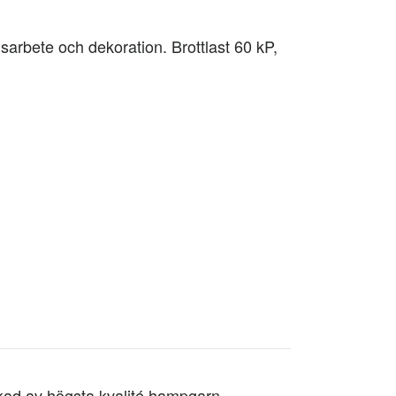
sarbete och dekoration. Brottlast 60 kP,
rkad av högsta kvalité hampgarn.