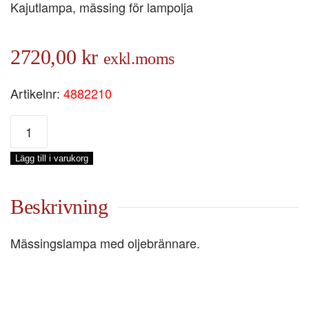
Kajutlampa, mässing för lampolja
2720,00
kr
exkl.moms
Artikelnr:
4882210
CLIPPER
TAKLAMPA,
430
Lägg till i varukorg
X
Ø255
MM
Beskrivning
mängd
Mässingslampa med oljebrännare.