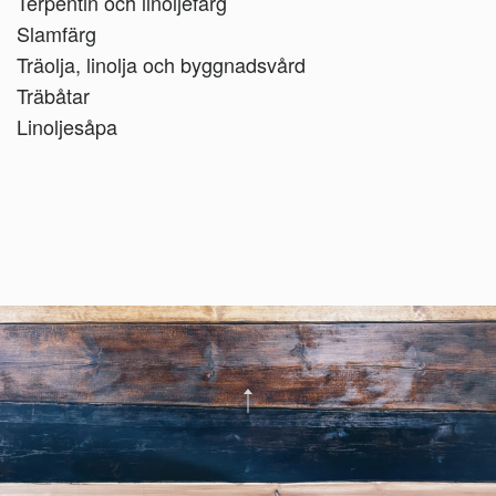
Terpentin och linoljefärg
Slamfärg
Träolja, linolja och byggnadsvård
Träbåtar
Linoljesåpa