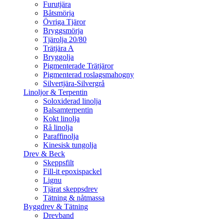
Furutjära
Båtsmörja
Övriga Tjäror
Bryggsmörja
Tjärolja 20/80
Trätjära A
Bryggolja
Pigmenterade Trätjäror
Pigmenterad roslagsmahogny
Silvertjära-Silvergrå
Linoljor & Terpentin
Soloxiderad linolja
Balsamterpentin
Kokt linolja
Rå linolja
Paraffinolja
Kinesisk tungolja
Drev & Beck
Skeppsfilt
Fill-it epoxispackel
Lignu
Tjärat skeppsdrev
Tätning & nåtmassa
Byggdrev & Tätning
Drevband