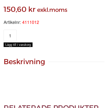
150,60
kr
exkl.moms
Artikelnr:
4111012
GALVAT
BLOCK
50
Lägg till i varukorg
2-
SKIV
mängd
Beskrivning
RELATERADE PRODUKTER