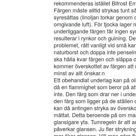
rekommenderas istället Bifrost Em
Färgen måste alltid strykas tunt så 
syresättas (linoljan torkar genom 
omgivande luft). För tjocka lager m
underliggande färgen får ingen syre
resulterar i rynkor och gulning. 
problemet, rätt vanligt vid små ka
naturborst och doppa inte penseln
ska hålla kvar färgen och släppa
kommer överskottet av färgen att
minst av allt önskar.n
Ett obehandlat underlag kan på oli
då en flammighet som beror på att
inte. Den färg som drar ner i unde
den färg som ligger på de ställen
kan då antingen stryka av överskotte
mättat. Detta beroende på om man 
glansigare yta. Tumregeln är att a
påverkar glansen. Ju fler strykni
mer ökar glansen. Vill man göra f