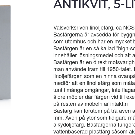
ANTIKVIT, 5-LI
Valsverksriven linoljefärg, ca NC
Basfärgerna är avsedda för bygg
som utomhus och har en mycket b
Basfärgen är en så kallad ”high-soli
innehåller lösningsmedel och att 
Basfärgen är en direkt motsvarighet 
man använde fram till 1950-talet. 
linoljefärgen som en hinna ovanpå
medför att en linoljefärg som målas
tunt i många omgångar, inte flagar
äldre möbler där färgen vid till e
på resten av möbeln är intakt.n
Basfärg kan förutom på trä även a
mm. Även på ytor som tidigare mål
alkydoljefärg. Basfärgerna funger
vattenbaserad plastfärg såsom akr