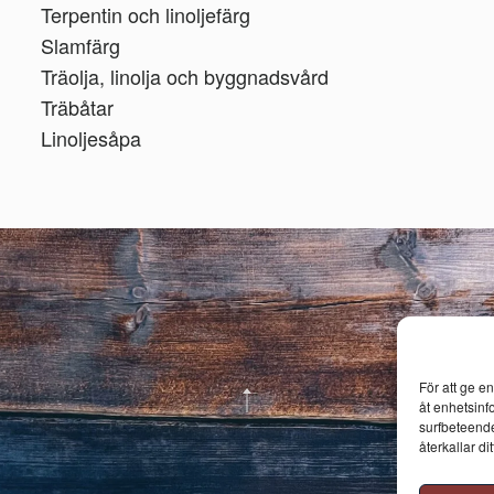
Terpentin och linoljefärg
Slamfärg
Träolja, linolja och byggnadsvård
Träbåtar
Linoljesåpa
För att ge e
åt enhetsinf
surfbeteende
återkallar d