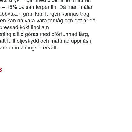
 5 – 15% balsamterpentin. Då man målar
snabbvuxen gran kan färgen kännas trög
en kan då vara vara för låg och det är då
pressad kokt linolja.n
ning alltid göras med oförtunnad färg,
att fullt oljeskydd och mättnad uppnås i
rtare ommålningsintervall.
s