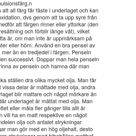
ulsionsfärg.n
att all färg får fäste i underlaget och kan
oxidation, dvs genom att ta upp syre från
edför att färgen rinner eller yttorkar (den
sättning och förblir länge våt), vilket
Detta är, om man inte är uppmärksam på
nter eller hörn. Använd en bra pensel av
 mer än en tredjedel i färgen. Penseln
 den successivt. Doppar man hela penseln
 rinna av penseln och hamna där man
ka ställen dra olika mycket olja. Man får
 vissa delar är mättade med olja, andra
rlaget blir mattare och något mörkare än
 där underlaget är mättat med olja. Man
t eller måla fler gånger tills allt är
vill ha en matt respektive en något
ndelen olja och antalet strykningar
ngar man gör med en hög oljehalt, desto
lera strykningar med bibehållen matthet