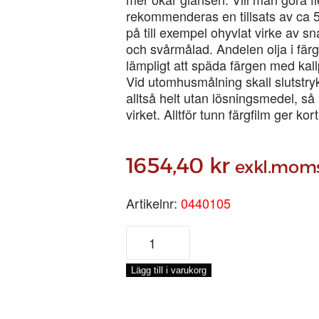
rekommenderas en tillsats av ca
på till exempel ohyvlat virke av 
och svårmålad. Andelen olja i färg
lämpligt att späda färgen med kall
Vid utomhusmålning skall slutstryk
alltså helt utan lösningsmedel, så 
virket. Alltför tunn färgfilm ger ko
1654,40
kr
exkl.mom
Artikelnr:
0440105
ENETORPET
BASFÄRG
ANTIKVIT,
Lägg till i varukorg
5-
LIT
mängd