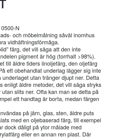
T
S 0500-N
nads- och möbelmålning såväl inomhus
ra vidhäftningsförmåga.
d” färg, det vill säga att den inte
andelen pigment är hög (torrhalt >98%).
till äldre tiders linoljefärg, den oljefärg
På ett obehandlat underlag lägger sig inte
 underlaget utan tränger djupt ner. Detta
 enligt äldre metoder, det vill säga stryks
 utan slits ner. Ofta kan man se detta på
xempel ett handtag är borta, medan färgen
nvändas på järn, glas, sten, äldre puts
ats med en oljebaserad färg, till exempel
ar dock dåligt på ytor målade med
ylatfärg eller en annan ren plast. Där