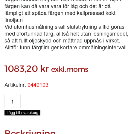
färgen kan då vara vara för låg och det är då
lämpligt att späda färgen med kallpressad kokt
linolja.n
Vid utomhusmålning skall slutstrykning alltid göras
med oförtunnad färg, alltså helt utan lösningsmedel,
så att fullt oljeskydd och mättnad uppnås i virket.
Alltför tunn färgfilm ger kortare ommålningsintervall.
1083,20
kr
exkl.moms
Artikelnr:
0440103
ENETORPET
BASFÄRG
ANTIKVIT,
Lägg till i varukorg
3-
LIT
mängd
Beskrivning