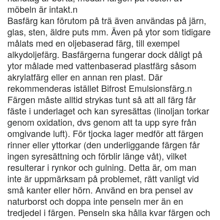
möbeln är intakt.n
Basfärg kan förutom på trä även användas på järn,
glas, sten, äldre puts mm. Även på ytor som tidigare
målats med en oljebaserad färg, till exempel
alkydoljefärg. Basfärgerna fungerar dock dåligt på
ytor målade med vattenbaserad plastfärg såsom
akrylatfärg eller en annan ren plast. Där
rekommenderas istället Bifrost Emulsionsfärg.n
Färgen måste alltid strykas tunt så att all färg får
fäste i underlaget och kan syresättas (linoljan torkar
genom oxidation, dvs genom att ta upp syre från
omgivande luft). För tjocka lager medför att färgen
rinner eller yttorkar (den underliggande färgen får
ingen syresättning och förblir länge våt), vilket
resulterar i rynkor och gulning. Detta är, om man
inte är uppmärksam på problemet, rätt vanligt vid
små kanter eller hörn. Använd en bra pensel av
naturborst och doppa inte penseln mer än en
tredjedel i färgen. Penseln ska hålla kvar färgen och