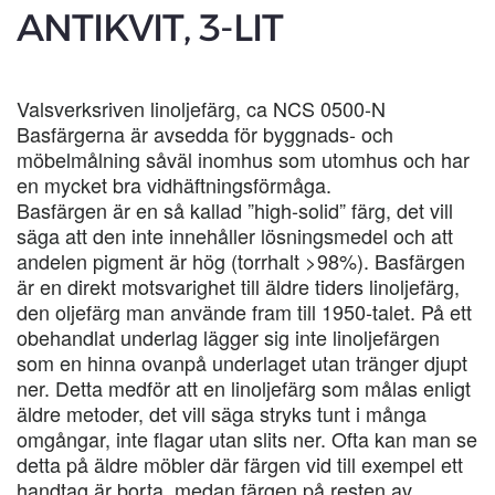
ANTIKVIT, 3-LIT
Valsverksriven linoljefärg, ca NCS 0500-N
Basfärgerna är avsedda för byggnads- och
möbelmålning såväl inomhus som utomhus och har
en mycket bra vidhäftningsförmåga.
Basfärgen är en så kallad ”high-solid” färg, det vill
säga att den inte innehåller lösningsmedel och att
andelen pigment är hög (torrhalt >98%). Basfärgen
är en direkt motsvarighet till äldre tiders linoljefärg,
den oljefärg man använde fram till 1950-talet. På ett
obehandlat underlag lägger sig inte linoljefärgen
som en hinna ovanpå underlaget utan tränger djupt
ner. Detta medför att en linoljefärg som målas enligt
äldre metoder, det vill säga stryks tunt i många
omgångar, inte flagar utan slits ner. Ofta kan man se
detta på äldre möbler där färgen vid till exempel ett
handtag är borta, medan färgen på resten av