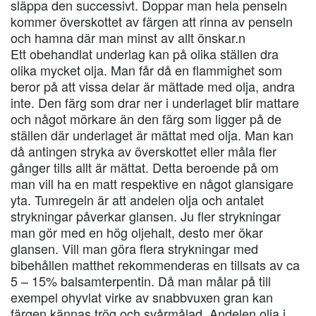
släppa den successivt. Doppar man hela penseln
kommer överskottet av färgen att rinna av penseln
och hamna där man minst av allt önskar.n
Ett obehandlat underlag kan på olika ställen dra
olika mycket olja. Man får då en flammighet som
beror på att vissa delar är mättade med olja, andra
inte. Den färg som drar ner i underlaget blir mattare
och något mörkare än den färg som ligger på de
ställen där underlaget är mättat med olja. Man kan
då antingen stryka av överskottet eller måla fler
gånger tills allt är mättat. Detta beroende på om
man vill ha en matt respektive en något glansigare
yta. Tumregeln är att andelen olja och antalet
strykningar påverkar glansen. Ju fler strykningar
man gör med en hög oljehalt, desto mer ökar
glansen. Vill man göra flera strykningar med
bibehållen matthet rekommenderas en tillsats av ca
5 – 15% balsamterpentin. Då man målar på till
exempel ohyvlat virke av snabbvuxen gran kan
färgen kännas trög och svårmålad. Andelen olja i