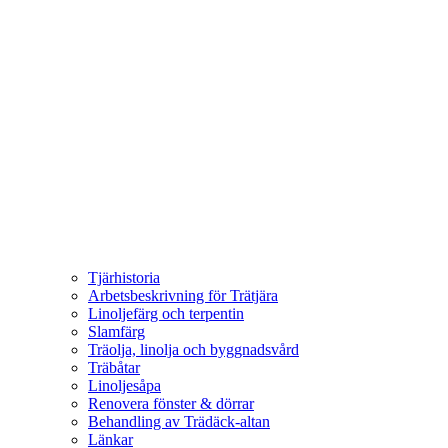
Tjärhistoria
Arbetsbeskrivning för Trätjära
Linoljefärg och terpentin
Slamfärg
Träolja, linolja och byggnadsvård
Träbåtar
Linoljesåpa
Renovera fönster & dörrar
Behandling av Trädäck-altan
Länkar