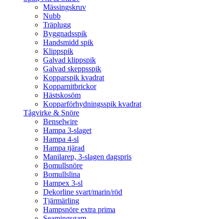
Mässingskruv
Nubb
Träplugg
Byggnadsspik
Handsmidd spik
Klippspik
Galvad klippspik
Galvad skeppsspik
Kopparspik kvadrat
Kopparnitbrickor
Hästskosöm
Kopparförhydningsspik kvadrat
Tågvirke & Snöre
Benselwire
Hampa 3-slaget
Hampa 4-sl
Hampa tjärad
Manilarep, 3-slagen dagspris
Bomullsnöre
Bomullslina
Hampex 3-sl
Dekorline svart/marin/röd
Tjärmärling
Hampsnöre extra prima
Seamingsgarn