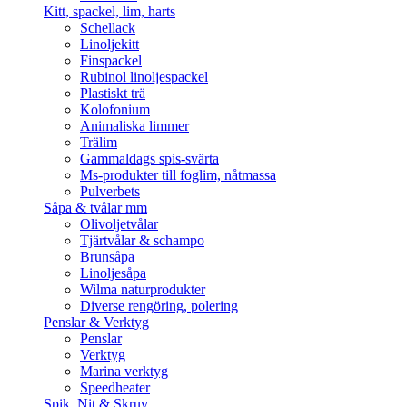
Kitt, spackel, lim, harts
Schellack
Linoljekitt
Finspackel
Rubinol linoljespackel
Plastiskt trä
Kolofonium
Animaliska limmer
Trälim
Gammaldags spis-svärta
Ms-produkter till foglim, nåtmassa
Pulverbets
Såpa & tvålar mm
Olivoljetvålar
Tjärtvålar & schampo
Brunsåpa
Linoljesåpa
Wilma naturprodukter
Diverse rengöring, polering
Penslar & Verktyg
Penslar
Verktyg
Marina verktyg
Speedheater
Spik, Nit & Skruv