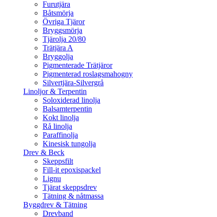
Furutjära
Båtsmörja
Övriga Tjäror
Bryggsmörja
Tjärolja 20/80
Trätjära A
Bryggolja
Pigmenterade Trätjäror
Pigmenterad roslagsmahogny
Silvertjära-Silvergrå
Linoljor & Terpentin
Soloxiderad linolja
Balsamterpentin
Kokt linolja
Rå linolja
Paraffinolja
Kinesisk tungolja
Drev & Beck
Skeppsfilt
Fill-it epoxispackel
Lignu
Tjärat skeppsdrev
Tätning & nåtmassa
Byggdrev & Tätning
Drevband