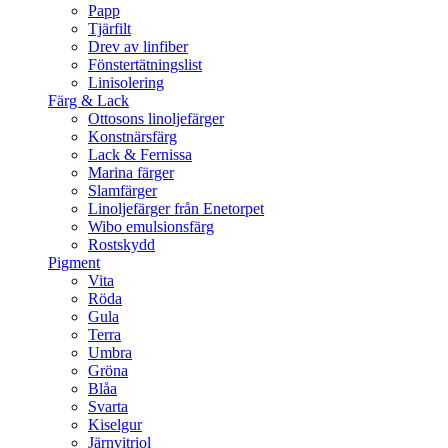
Papp
Tjärfilt
Drev av linfiber
Fönstertätningslist
Linisolering
Färg & Lack
Ottosons linoljefärger
Konstnärsfärg
Lack & Fernissa
Marina färger
Slamfärger
Linoljefärger från Enetorpet
Wibo emulsionsfärg
Rostskydd
Pigment
Vita
Röda
Gula
Terra
Umbra
Gröna
Blåa
Svarta
Kiselgur
Järnvitriol