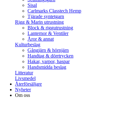
Sisal
Carlmarks Classtech Hemp
Tjärade syntetgarn
Rigg & Marin utrustning
Block & riggutrustning
Lanternor & Ventiler
Åror & annat
Kulturbeslag
Gångjärn & hörnjärn
Handtag & dörrtrycken
Hakar, varpor, haspar
Handsmidda beslag
Litteratur
Livsmedel
Återförsäljare
Nyheter
Om oss