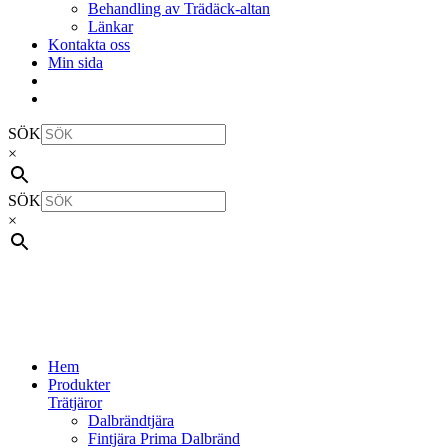
Behandling av Trädäck-altan
Länkar
Kontakta oss
Min sida
SÖK
×
SÖK
×
Hem
Produkter
Trätjäror
Dalbrändtjära
Fintjära Prima Dalbränd