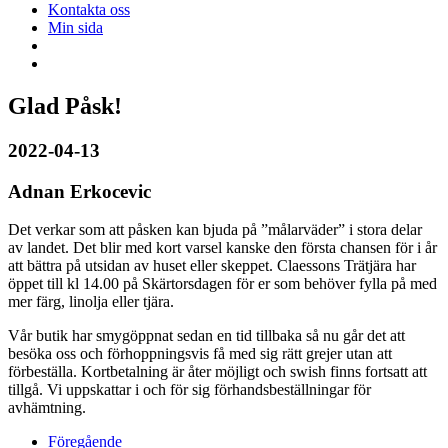
Kontakta oss
Min sida
Glad Påsk!
2022-04-13
Adnan Erkocevic
Det verkar som att påsken kan bjuda på ”målarväder” i stora delar
av landet. Det blir med kort varsel kanske den första chansen för i år
att bättra på utsidan av huset eller skeppet. Claessons Trätjära har
öppet till kl 14.00 på Skärtorsdagen för er som behöver fylla på med
mer färg, linolja eller tjära.
Vår butik har smygöppnat sedan en tid tillbaka så nu går det att
besöka oss och förhoppningsvis få med sig rätt grejer utan att
förbeställa. Kortbetalning är åter möjligt och swish finns fortsatt att
tillgå. Vi uppskattar i och för sig förhandsbeställningar för
avhämtning.
Föregående