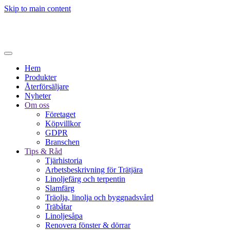
Skip to main content
Hem
Produkter
Återförsäljare
Nyheter
Om oss
Företaget
Köpvillkor
GDPR
Branschen
Tips & Råd
Tjärhistoria
Arbetsbeskrivning för Trätjära
Linoljefärg och terpentin
Slamfärg
Träolja, linolja och byggnadsvård
Träbåtar
Linoljesåpa
Renovera fönster & dörrar