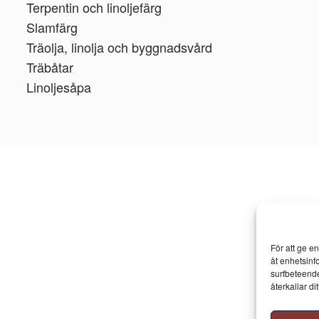
Terpentin och linoljefärg
Slamfärg
Träolja, linolja och byggnadsvård
Träbåtar
Linoljesåpa
För att ge e
åt enhetsinf
surfbeteende
återkallar d