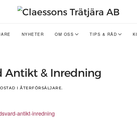
JARE
NYHETER
OM OSS
TIPS & RÅD
K
 Antikt & Inredning
POSTAD I
ÅTERFÖRSÄLJARE
.
dsvard-antikt-inredning