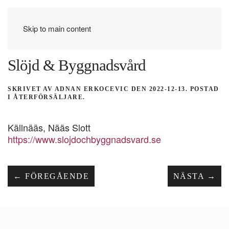
Skip to main content
Slöjd & Byggnadsvård
SKRIVET AV
ADNAN ERKOCEVIC
DEN
2022-12-13
. POSTAD
I
ÅTERFÖRSÄLJARE
.
Källnääs, Nääs Slott
https://www.slojdochbyggnadsvard.se
← FÖREGÅENDE
NÄSTA →