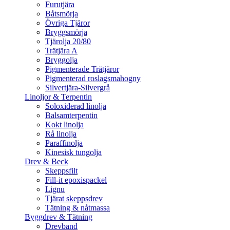
Furutjära
Båtsmörja
Övriga Tjäror
Bryggsmörja
Tjärolja 20/80
Trätjära A
Bryggolja
Pigmenterade Trätjäror
Pigmenterad roslagsmahogny
Silvertjära-Silvergrå
Linoljor & Terpentin
Soloxiderad linolja
Balsamterpentin
Kokt linolja
Rå linolja
Paraffinolja
Kinesisk tungolja
Drev & Beck
Skeppsfilt
Fill-it epoxispackel
Lignu
Tjärat skeppsdrev
Tätning & nåtmassa
Byggdrev & Tätning
Drevband