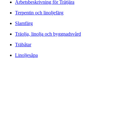
Arbetsbeskrivning för Trätjära
Terpentin och linoljefärg
Slamfärg
Träolja, linolja och byggnadsvård
Träbåtar
Linoljesåpa