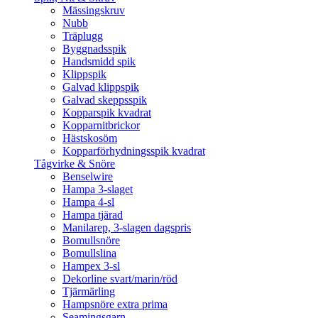
Mässingskruv
Nubb
Träplugg
Byggnadsspik
Handsmidd spik
Klippspik
Galvad klippspik
Galvad skeppsspik
Kopparspik kvadrat
Kopparnitbrickor
Hästskosöm
Kopparförhydningsspik kvadrat
Tågvirke & Snöre
Benselwire
Hampa 3-slaget
Hampa 4-sl
Hampa tjärad
Manilarep, 3-slagen dagspris
Bomullsnöre
Bomullslina
Hampex 3-sl
Dekorline svart/marin/röd
Tjärmärling
Hampsnöre extra prima
Seamingsgarn