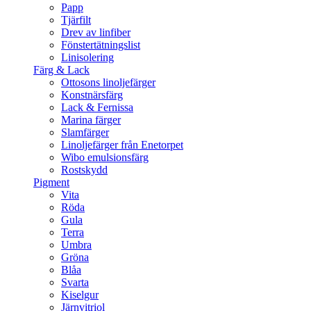
Papp
Tjärfilt
Drev av linfiber
Fönstertätningslist
Linisolering
Färg & Lack
Ottosons linoljefärger
Konstnärsfärg
Lack & Fernissa
Marina färger
Slamfärger
Linoljefärger från Enetorpet
Wibo emulsionsfärg
Rostskydd
Pigment
Vita
Röda
Gula
Terra
Umbra
Gröna
Blåa
Svarta
Kiselgur
Järnvitriol