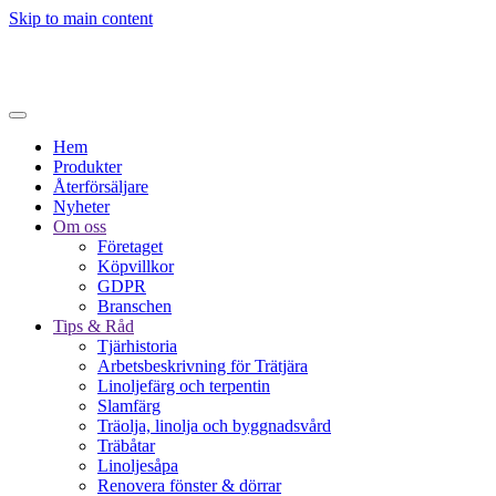
Skip to main content
Hem
Produkter
Återförsäljare
Nyheter
Om oss
Företaget
Köpvillkor
GDPR
Branschen
Tips & Råd
Tjärhistoria
Arbetsbeskrivning för Trätjära
Linoljefärg och terpentin
Slamfärg
Träolja, linolja och byggnadsvård
Träbåtar
Linoljesåpa
Renovera fönster & dörrar