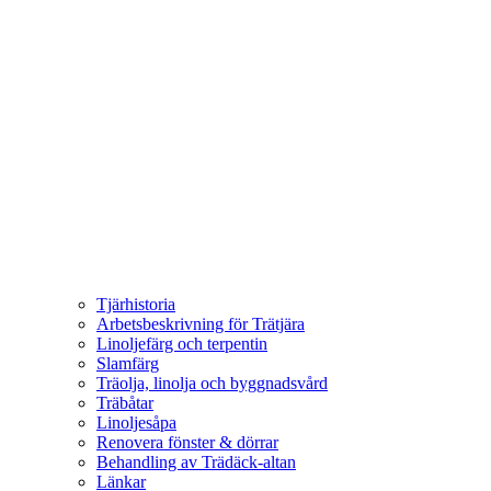
Tjärhistoria
Arbetsbeskrivning för Trätjära
Linoljefärg och terpentin
Slamfärg
Träolja, linolja och byggnadsvård
Träbåtar
Linoljesåpa
Renovera fönster & dörrar
Behandling av Trädäck-altan
Länkar