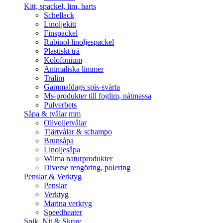
Kitt, spackel, lim, harts
Schellack
Linoljekitt
Finspackel
Rubinol linoljespackel
Plastiskt trä
Kolofonium
Animaliska limmer
Trälim
Gammaldags spis-svärta
Ms-produkter till foglim, nåtmassa
Pulverbets
Såpa & tvålar mm
Olivoljetvålar
Tjärtvålar & schampo
Brunsåpa
Linoljesåpa
Wilma naturprodukter
Diverse rengöring, polering
Penslar & Verktyg
Penslar
Verktyg
Marina verktyg
Speedheater
Spik, Nit & Skruv