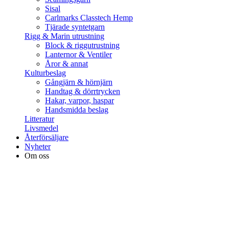
Sisal
Carlmarks Classtech Hemp
Tjärade syntetgarn
Rigg & Marin utrustning
Block & riggutrustning
Lanternor & Ventiler
Åror & annat
Kulturbeslag
Gångjärn & hörnjärn
Handtag & dörrtrycken
Hakar, varpor, haspar
Handsmidda beslag
Litteratur
Livsmedel
Återförsäljare
Nyheter
Om oss