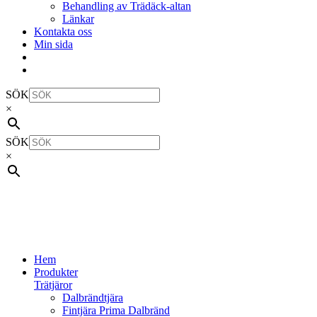
Behandling av Trädäck-altan
Länkar
Kontakta oss
Min sida
SÖK
×
SÖK
×
Hem
Produkter
Trätjäror
Dalbrändtjära
Fintjära Prima Dalbränd