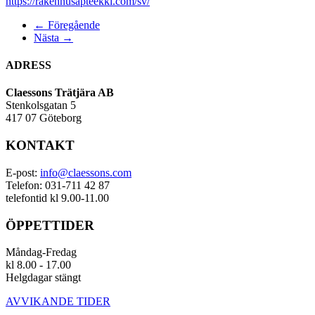
https://rakennusapteekki.com/sv/
← Föregående
Nästa →
ADRESS
Claessons Trätjära AB
Stenkolsgatan 5
417 07 Göteborg
KONTAKT
E-post:
info@claessons.com
Telefon: 031-711 42 87
telefontid kl 9.00-11.00
ÖPPETTIDER
Måndag-Fredag
kl 8.00 - 17.00
Helgdagar stängt
AVVIKANDE TIDER