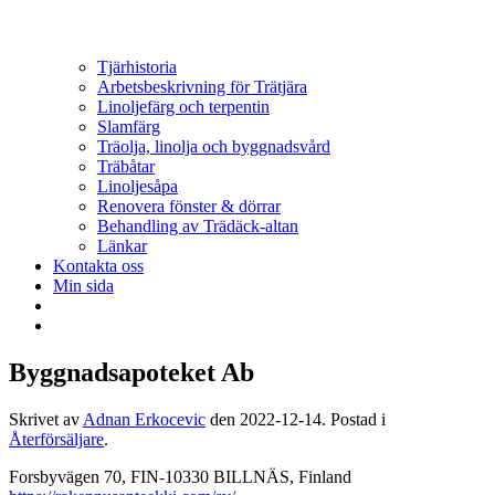
Tjärhistoria
Arbetsbeskrivning för Trätjära
Linoljefärg och terpentin
Slamfärg
Träolja, linolja och byggnadsvård
Träbåtar
Linoljesåpa
Renovera fönster & dörrar
Behandling av Trädäck-altan
Länkar
Kontakta oss
Min sida
Byggnadsapoteket Ab
Skrivet av
Adnan Erkocevic
den
2022-12-14
. Postad i
Återförsäljare
.
Forsbyvägen 70, FIN-10330 BILLNÄS, Finland