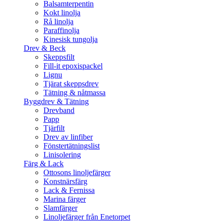
Balsamterpentin
Kokt linolja
Rå linolja
Paraffinolja
Kinesisk tungolja
Drev & Beck
Skeppsfilt
Fill-it epoxispackel
Lignu
Tjärat skeppsdrev
Tätning & nåtmassa
Byggdrev & Tätning
Drevband
Papp
Tjärfilt
Drev av linfiber
Fönstertätningslist
Linisolering
Färg & Lack
Ottosons linoljefärger
Konstnärsfärg
Lack & Fernissa
Marina färger
Slamfärger
Linoljefärger från Enetorpet