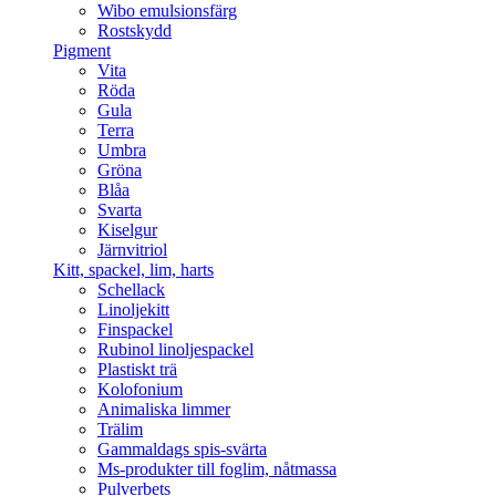
Wibo emulsionsfärg
Rostskydd
Pigment
Vita
Röda
Gula
Terra
Umbra
Gröna
Blåa
Svarta
Kiselgur
Järnvitriol
Kitt, spackel, lim, harts
Schellack
Linoljekitt
Finspackel
Rubinol linoljespackel
Plastiskt trä
Kolofonium
Animaliska limmer
Trälim
Gammaldags spis-svärta
Ms-produkter till foglim, nåtmassa
Pulverbets