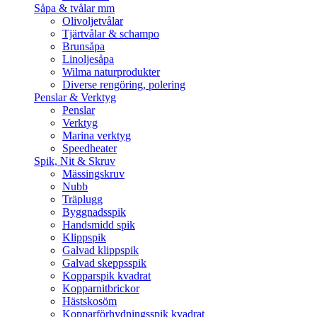
Såpa & tvålar mm
Olivoljetvålar
Tjärtvålar & schampo
Brunsåpa
Linoljesåpa
Wilma naturprodukter
Diverse rengöring, polering
Penslar & Verktyg
Penslar
Verktyg
Marina verktyg
Speedheater
Spik, Nit & Skruv
Mässingskruv
Nubb
Träplugg
Byggnadsspik
Handsmidd spik
Klippspik
Galvad klippspik
Galvad skeppsspik
Kopparspik kvadrat
Kopparnitbrickor
Hästskosöm
Kopparförhydningsspik kvadrat