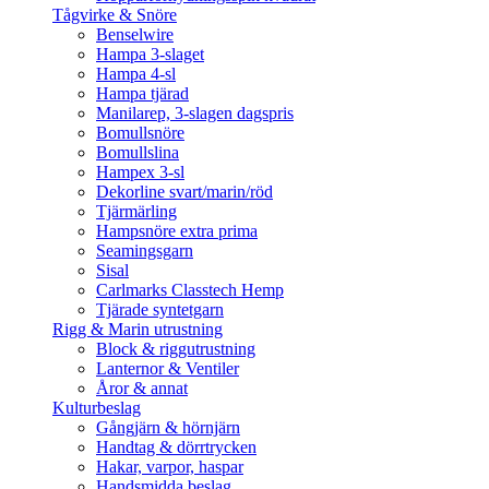
Tågvirke & Snöre
Benselwire
Hampa 3-slaget
Hampa 4-sl
Hampa tjärad
Manilarep, 3-slagen dagspris
Bomullsnöre
Bomullslina
Hampex 3-sl
Dekorline svart/marin/röd
Tjärmärling
Hampsnöre extra prima
Seamingsgarn
Sisal
Carlmarks Classtech Hemp
Tjärade syntetgarn
Rigg & Marin utrustning
Block & riggutrustning
Lanternor & Ventiler
Åror & annat
Kulturbeslag
Gångjärn & hörnjärn
Handtag & dörrtrycken
Hakar, varpor, haspar
Handsmidda beslag