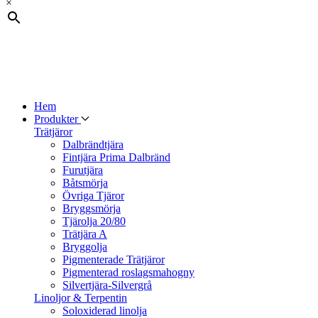
×
Hem
Produkter
Trätjäror
Dalbrändtjära
Fintjära Prima Dalbränd
Furutjära
Båtsmörja
Övriga Tjäror
Bryggsmörja
Tjärolja 20/80
Trätjära A
Bryggolja
Pigmenterade Trätjäror
Pigmenterad roslagsmahogny
Silvertjära-Silvergrå
Linoljor & Terpentin
Soloxiderad linolja