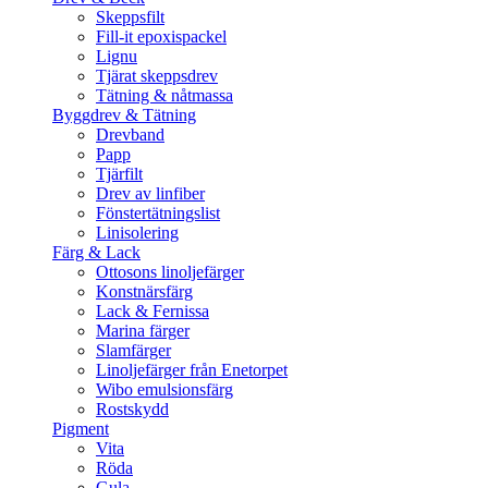
Skeppsfilt
Fill-it epoxispackel
Lignu
Tjärat skeppsdrev
Tätning & nåtmassa
Byggdrev & Tätning
Drevband
Papp
Tjärfilt
Drev av linfiber
Fönstertätningslist
Linisolering
Färg & Lack
Ottosons linoljefärger
Konstnärsfärg
Lack & Fernissa
Marina färger
Slamfärger
Linoljefärger från Enetorpet
Wibo emulsionsfärg
Rostskydd
Pigment
Vita
Röda
Gula