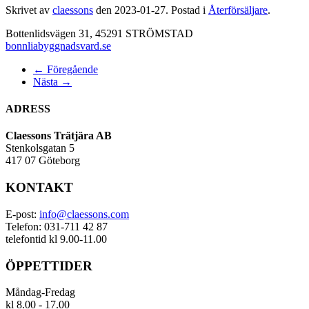
Skrivet av
claessons
den
2023-01-27
. Postad i
Återförsäljare
.
Bottenlidsvägen 31, 45291 STRÖMSTAD
bonnliabyggnadsvard.se
← Föregående
Nästa →
ADRESS
Claessons Trätjära AB
Stenkolsgatan 5
417 07 Göteborg
KONTAKT
E-post:
info@claessons.com
Telefon: 031-711 42 87
telefontid kl 9.00-11.00
ÖPPETTIDER
Måndag-Fredag
kl 8.00 - 17.00