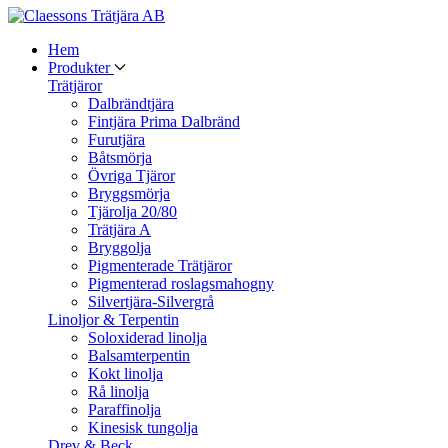
Hem
Produkter
Trätjäror
Dalbrändtjära
Fintjära Prima Dalbränd
Furutjära
Båtsmörja
Övriga Tjäror
Bryggsmörja
Tjärolja 20/80
Trätjära A
Bryggolja
Pigmenterade Trätjäror
Pigmenterad roslagsmahogny
Silvertjära-Silvergrå
Linoljor & Terpentin
Soloxiderad linolja
Balsamterpentin
Kokt linolja
Rå linolja
Paraffinolja
Kinesisk tungolja
Drev & Beck