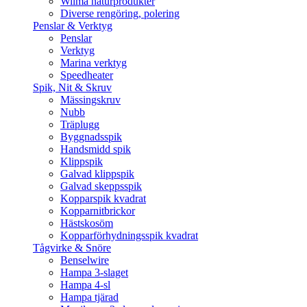
Wilma naturprodukter
Diverse rengöring, polering
Penslar & Verktyg
Penslar
Verktyg
Marina verktyg
Speedheater
Spik, Nit & Skruv
Mässingskruv
Nubb
Träplugg
Byggnadsspik
Handsmidd spik
Klippspik
Galvad klippspik
Galvad skeppsspik
Kopparspik kvadrat
Kopparnitbrickor
Hästskosöm
Kopparförhydningsspik kvadrat
Tågvirke & Snöre
Benselwire
Hampa 3-slaget
Hampa 4-sl
Hampa tjärad