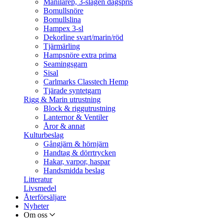
Manilarep, 3-slagen dagspris
Bomullsnöre
Bomullslina
Hampex 3-sl
Dekorline svart/marin/röd
Tjärmärling
Hampsnöre extra prima
Seamingsgarn
Sisal
Carlmarks Classtech Hemp
Tjärade syntetgarn
Rigg & Marin utrustning
Block & riggutrustning
Lanternor & Ventiler
Åror & annat
Kulturbeslag
Gångjärn & hörnjärn
Handtag & dörrtrycken
Hakar, varpor, haspar
Handsmidda beslag
Litteratur
Livsmedel
Återförsäljare
Nyheter
Om oss