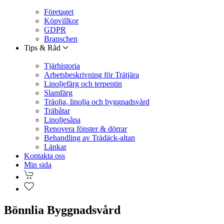
Företaget
Köpvillkor
GDPR
Branschen
Tips & Råd
Tjärhistoria
Arbetsbeskrivning för Trätjära
Linoljefärg och terpentin
Slamfärg
Träolja, linolja och byggnadsvård
Träbåtar
Linoljesåpa
Renovera fönster & dörrar
Behandling av Trädäck-altan
Länkar
Kontakta oss
Min sida
Bönnlia Byggnadsvård