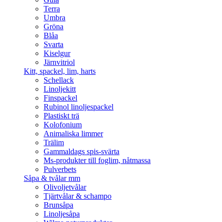
Terra
Umbra
Gröna
Blåa
Svarta
Kiselgur
Järnvitriol
Kitt, spackel, lim, harts
Schellack
Linoljekitt
Finspackel
Rubinol linoljespackel
Plastiskt trä
Kolofonium
Animaliska limmer
Trälim
Gammaldags spis-svärta
Ms-produkter till foglim, nåtmassa
Pulverbets
Såpa & tvålar mm
Olivoljetvålar
Tjärtvålar & schampo
Brunsåpa
Linoljesåpa