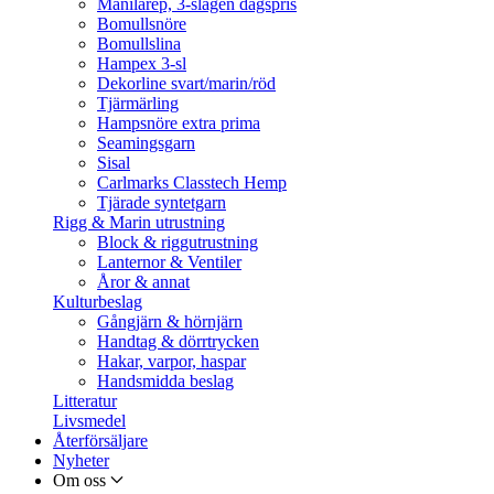
Manilarep, 3-slagen dagspris
Bomullsnöre
Bomullslina
Hampex 3-sl
Dekorline svart/marin/röd
Tjärmärling
Hampsnöre extra prima
Seamingsgarn
Sisal
Carlmarks Classtech Hemp
Tjärade syntetgarn
Rigg & Marin utrustning
Block & riggutrustning
Lanternor & Ventiler
Åror & annat
Kulturbeslag
Gångjärn & hörnjärn
Handtag & dörrtrycken
Hakar, varpor, haspar
Handsmidda beslag
Litteratur
Livsmedel
Återförsäljare
Nyheter
Om oss