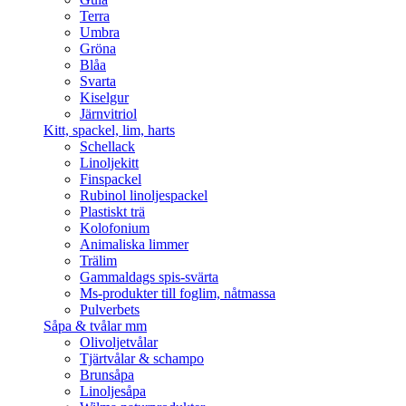
Terra
Umbra
Gröna
Blåa
Svarta
Kiselgur
Järnvitriol
Kitt, spackel, lim, harts
Schellack
Linoljekitt
Finspackel
Rubinol linoljespackel
Plastiskt trä
Kolofonium
Animaliska limmer
Trälim
Gammaldags spis-svärta
Ms-produkter till foglim, nåtmassa
Pulverbets
Såpa & tvålar mm
Olivoljetvålar
Tjärtvålar & schampo
Brunsåpa
Linoljesåpa