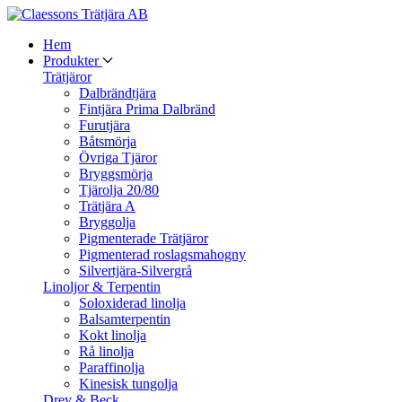
Hem
Produkter
Trätjäror
Dalbrändtjära
Fintjära Prima Dalbränd
Furutjära
Båtsmörja
Övriga Tjäror
Bryggsmörja
Tjärolja 20/80
Trätjära A
Bryggolja
Pigmenterade Trätjäror
Pigmenterad roslagsmahogny
Silvertjära-Silvergrå
Linoljor & Terpentin
Soloxiderad linolja
Balsamterpentin
Kokt linolja
Rå linolja
Paraffinolja
Kinesisk tungolja
Drev & Beck