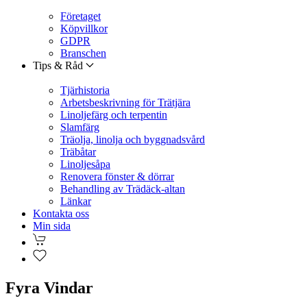
Företaget
Köpvillkor
GDPR
Branschen
Tips & Råd
Tjärhistoria
Arbetsbeskrivning för Trätjära
Linoljefärg och terpentin
Slamfärg
Träolja, linolja och byggnadsvård
Träbåtar
Linoljesåpa
Renovera fönster & dörrar
Behandling av Trädäck-altan
Länkar
Kontakta oss
Min sida
Fyra Vindar