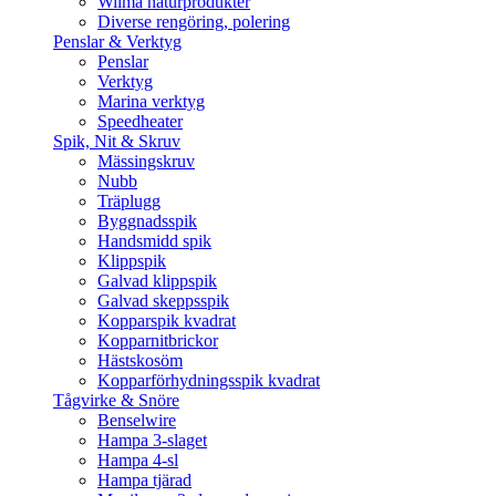
Wilma naturprodukter
Diverse rengöring, polering
Penslar & Verktyg
Penslar
Verktyg
Marina verktyg
Speedheater
Spik, Nit & Skruv
Mässingskruv
Nubb
Träplugg
Byggnadsspik
Handsmidd spik
Klippspik
Galvad klippspik
Galvad skeppsspik
Kopparspik kvadrat
Kopparnitbrickor
Hästskosöm
Kopparförhydningsspik kvadrat
Tågvirke & Snöre
Benselwire
Hampa 3-slaget
Hampa 4-sl
Hampa tjärad