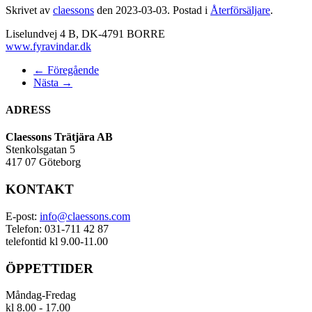
Skrivet av
claessons
den
2023-03-03
. Postad i
Återförsäljare
.
Liselundvej 4 B, DK-4791 BORRE
www.fyravindar.dk
← Föregående
Nästa →
ADRESS
Claessons Trätjära AB
Stenkolsgatan 5
417 07 Göteborg
KONTAKT
E-post:
info@claessons.com
Telefon: 031-711 42 87
telefontid kl 9.00-11.00
ÖPPETTIDER
Måndag-Fredag
kl 8.00 - 17.00