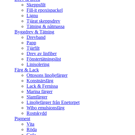
Skeppsfilt
Fill-it epoxispackel
Lignu
Tjärat skeppsdrev
Tätning & nåtmassa
Byggdrev & Tätning
Drevband
Papp
Tjärfilt
Drev av linfiber
Fönstertätningslist
Linisolering
Färg & Lack
Ottosons linoljefärger
Konstnärsfärg
Lack & Fernissa
Marina färger
Slamfärger
Linoljefärger från Enetorpet
Wibo emulsionsfärg
Rostskydd
Pigment
Vita
Röda
Gula