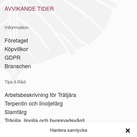
AVVIKANDE TIDER
Information
Företaget
Köpvillkor
GDPR
Branschen
Tips & Råd
Arbetsbeskrivning för Trätjära
Terpentin och linoljefärg
Slamfärg
Träolja, linolja och byggnadsvård
Träbåtar
Hantera samtycke