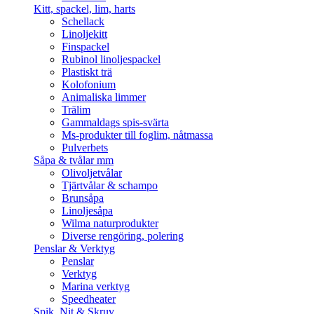
Kitt, spackel, lim, harts
Schellack
Linoljekitt
Finspackel
Rubinol linoljespackel
Plastiskt trä
Kolofonium
Animaliska limmer
Trälim
Gammaldags spis-svärta
Ms-produkter till foglim, nåtmassa
Pulverbets
Såpa & tvålar mm
Olivoljetvålar
Tjärtvålar & schampo
Brunsåpa
Linoljesåpa
Wilma naturprodukter
Diverse rengöring, polering
Penslar & Verktyg
Penslar
Verktyg
Marina verktyg
Speedheater
Spik, Nit & Skruv