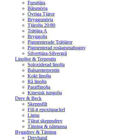
Furutjära
Båtsmörja
Övriga Tjäror
Bryggsmörja
Tjärolja 20/80
Trätjära A
Bryggolja
Pigmenterade Trätjäror
Pigmenterad roslagsmahogny
Silvertjära-Silvergrå
Linoljor & Terpentin
Soloxiderad linolja
Balsamterpentin
Kokt linolja
Rå linolja
Paraffinolja
Kinesisk tungolja
Drev & Beck
Skeppsfilt
Fill-it epoxispackel
Lignu
Tjärat skeppsdrev
Tätning & nåtmassa
Byggdrev & Tätning
Drevband