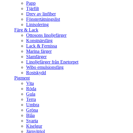
Papp
Tjärfilt
Drev av linfiber
Fönstertätningslist
Linisolering
Färg & Lack
Ottosons linoljefärger
Konstnärsfärg
Lack & Fernissa
Marina färger
Slamfärger
Linoljefärger från Enetorpet
Wibo emulsionsfärg
Rostskydd
Pigment
Vita
Röda
Gula
Terra
Umbra
Gröna
Blåa
Svarta
Kiselgur
Järnvitriol