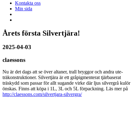
Kontakta oss
Min sida
Årets första Silvertjära!
2025-04-03
claessons
Nu är det dags att se över altaner, trall bryggor och andra ute-
träkonstruktioner. Silvertjära är ett gråpigmenterat tjärbaserat
träskydd som passar för allt sugande virke där ljus silvergrå kulör
önskas. Finns att köpa i 1L, 3L och 5L förpackning. Läs mer på
http://claessons.com/silvertjara-silvergra/