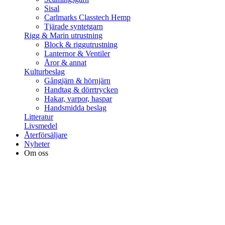
Sisal
Carlmarks Classtech Hemp
Tjärade syntetgarn
Rigg & Marin utrustning
Block & riggutrustning
Lanternor & Ventiler
Åror & annat
Kulturbeslag
Gångjärn & hörnjärn
Handtag & dörrtrycken
Hakar, varpor, haspar
Handsmidda beslag
Litteratur
Livsmedel
Återförsäljare
Nyheter
Om oss