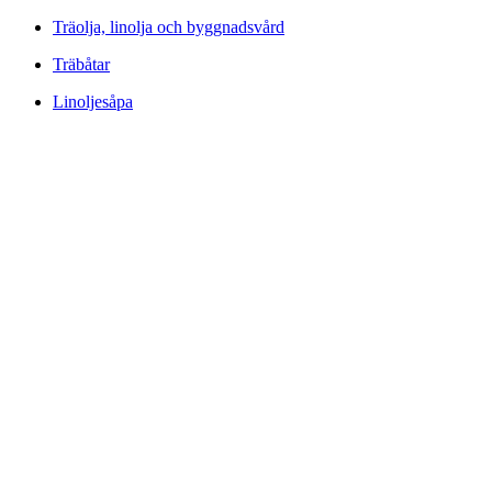
Träolja, linolja och byggnadsvård
Träbåtar
Linoljesåpa