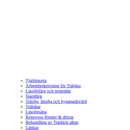
Tjärhistoria
Arbetsbeskrivning för Trätjära
Linoljefärg och terpentin
Slamfärg
Träolja, linolja och byggnadsvård
Träbåtar
Linoljesåpa
Renovera fönster & dörrar
Behandling av Trädäck-altan
Länkar