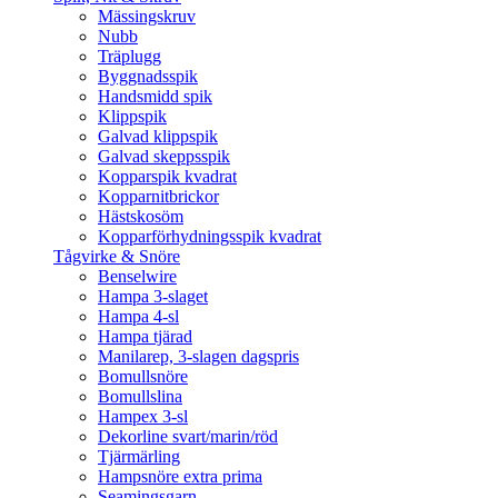
Mässingskruv
Nubb
Träplugg
Byggnadsspik
Handsmidd spik
Klippspik
Galvad klippspik
Galvad skeppsspik
Kopparspik kvadrat
Kopparnitbrickor
Hästskosöm
Kopparförhydningsspik kvadrat
Tågvirke & Snöre
Benselwire
Hampa 3-slaget
Hampa 4-sl
Hampa tjärad
Manilarep, 3-slagen dagspris
Bomullsnöre
Bomullslina
Hampex 3-sl
Dekorline svart/marin/röd
Tjärmärling
Hampsnöre extra prima
Seamingsgarn