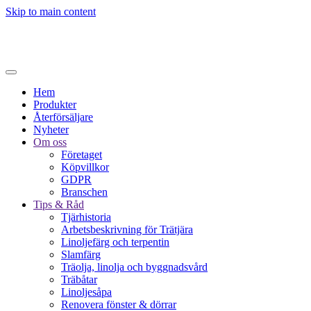
Skip to main content
Hem
Produkter
Återförsäljare
Nyheter
Om oss
Företaget
Köpvillkor
GDPR
Branschen
Tips & Råd
Tjärhistoria
Arbetsbeskrivning för Trätjära
Linoljefärg och terpentin
Slamfärg
Träolja, linolja och byggnadsvård
Träbåtar
Linoljesåpa
Renovera fönster & dörrar