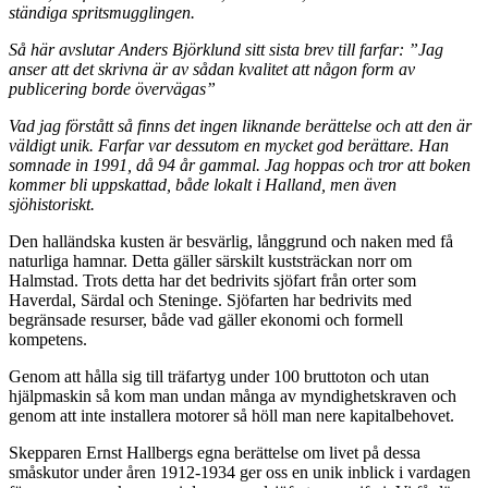
ständiga spritsmugglingen.
Så här avslutar Anders Björklund sitt sista brev till farfar: ”Jag
anser att det skrivna är av sådan kvalitet att någon form av
publicering borde övervägas”
Vad jag förstått så finns det ingen liknande berättelse och att den är
väldigt unik. Farfar var dessutom en mycket god berättare. Han
somnade in 1991, då 94 år gammal. Jag hoppas och tror att boken
kommer bli uppskattad, både lokalt i Halland, men även
sjöhistoriskt.
Den halländska kusten är besvärlig, långgrund och naken med få
naturliga hamnar. Detta gäller särskilt kuststräckan norr om
Halmstad. Trots detta har det bedrivits sjöfart från orter som
Haverdal, Särdal och Steninge. Sjöfarten har bedrivits med
begränsade resurser, både vad gäller ekonomi och formell
kompetens.
Genom att hålla sig till träfartyg under 100 bruttoton och utan
hjälpmaskin så kom man undan många av myndighetskraven och
genom att inte installera motorer så höll man nere kapitalbehovet.
Skepparen Ernst Hallbergs egna berättelse om livet på dessa
småskutor under åren 1912-1934 ger oss en unik inblick i vardagen