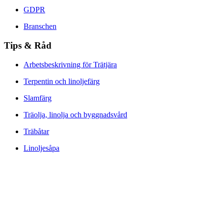
GDPR
Branschen
Tips & Råd
Arbetsbeskrivning för Trätjära
Terpentin och linoljefärg
Slamfärg
Träolja, linolja och byggnadsvård
Träbåtar
Linoljesåpa