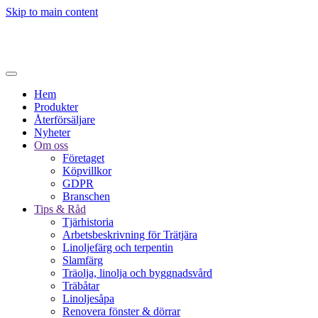
Skip to main content
Hem
Produkter
Återförsäljare
Nyheter
Om oss
Företaget
Köpvillkor
GDPR
Branschen
Tips & Råd
Tjärhistoria
Arbetsbeskrivning för Trätjära
Linoljefärg och terpentin
Slamfärg
Träolja, linolja och byggnadsvård
Träbåtar
Linoljesåpa
Renovera fönster & dörrar