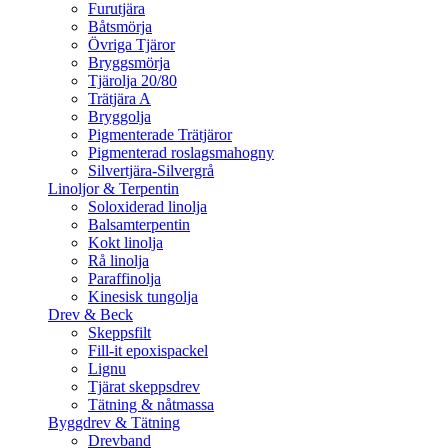
Furutjära
Båtsmörja
Övriga Tjäror
Bryggsmörja
Tjärolja 20/80
Trätjära A
Bryggolja
Pigmenterade Trätjäror
Pigmenterad roslagsmahogny
Silvertjära-Silvergrå
Linoljor & Terpentin
Soloxiderad linolja
Balsamterpentin
Kokt linolja
Rå linolja
Paraffinolja
Kinesisk tungolja
Drev & Beck
Skeppsfilt
Fill-it epoxispackel
Lignu
Tjärat skeppsdrev
Tätning & nåtmassa
Byggdrev & Tätning
Drevband