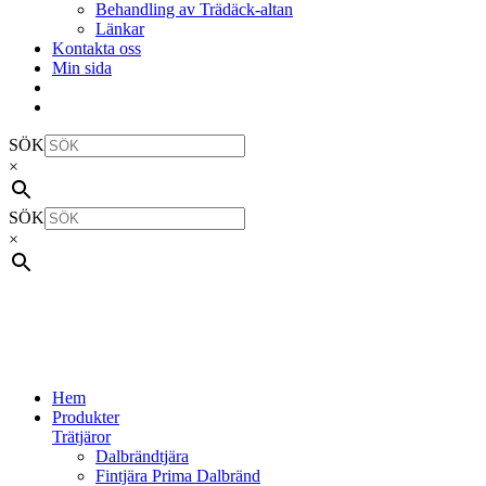
Behandling av Trädäck-altan
Länkar
Kontakta oss
Min sida
SÖK
×
SÖK
×
Hem
Produkter
Trätjäror
Dalbrändtjära
Fintjära Prima Dalbränd