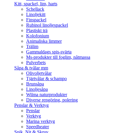
Kitt, spackel, lim, harts
Schellack
Linoljekitt
Finspackel
Rubinol linoljespackel
Plastiskt trä
Kolofonium
Animaliska limmer
Trälim
Gammaldags spis-svärta
Ms-produkter till foglim, nåtmassa
Pulverbets
Såpa & tvålar mm
Olivoljetvålar
Tjärtvålar & schampo
Brunsåpa
Linoljesåpa
Wilma naturprodukter
Diverse rengöring, polering
Penslar & Verktyg
Penslar
Verktyg
Marina verktyg
Speedheater
Spik, Nit & Skruv