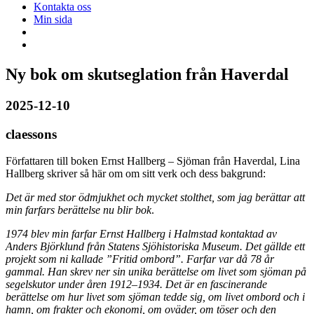
Kontakta oss
Min sida
Ny bok om skutseglation från Haverdal
2025-12-10
claessons
Författaren till boken Ernst Hallberg – Sjöman från Haverdal, Lina
Hallberg skriver så här om om sitt verk och dess bakgrund:
Det är med stor ödmjukhet och mycket stolthet, som jag berättar att
min farfars berättelse nu blir bok
.
1974 blev min farfar Ernst Hallberg i Halmstad kontaktad av
Anders Björklund från Statens Sjöhistoriska Museum. Det gällde ett
projekt som ni kallade ”Fritid ombord”. Farfar var då 78 år
gammal. Han skrev ner sin unika berättelse om livet som sjöman på
segelskutor under åren 1912–1934. Det är en fascinerande
berättelse om hur livet som sjöman tedde sig, om livet ombord och i
hamn, om frakter och ekonomi, om oväder, om töser och den