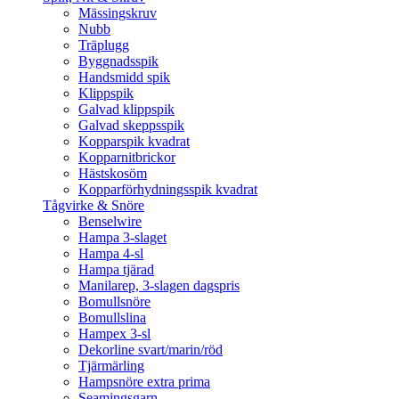
Mässingskruv
Nubb
Träplugg
Byggnadsspik
Handsmidd spik
Klippspik
Galvad klippspik
Galvad skeppsspik
Kopparspik kvadrat
Kopparnitbrickor
Hästskosöm
Kopparförhydningsspik kvadrat
Tågvirke & Snöre
Benselwire
Hampa 3-slaget
Hampa 4-sl
Hampa tjärad
Manilarep, 3-slagen dagspris
Bomullsnöre
Bomullslina
Hampex 3-sl
Dekorline svart/marin/röd
Tjärmärling
Hampsnöre extra prima
Seamingsgarn