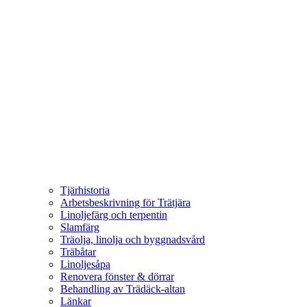
Tjärhistoria
Arbetsbeskrivning för Trätjära
Linoljefärg och terpentin
Slamfärg
Träolja, linolja och byggnadsvård
Träbåtar
Linoljesåpa
Renovera fönster & dörrar
Behandling av Trädäck-altan
Länkar