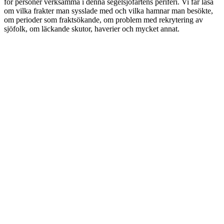
för personer verksamma i denna segelsjöfartens periferi. Vi får läsa
om vilka frakter man sysslade med och vilka hamnar man besökte,
om perioder som fraktsökande, om problem med rekrytering av
sjöfolk, om läckande skutor, haverier och mycket annat.