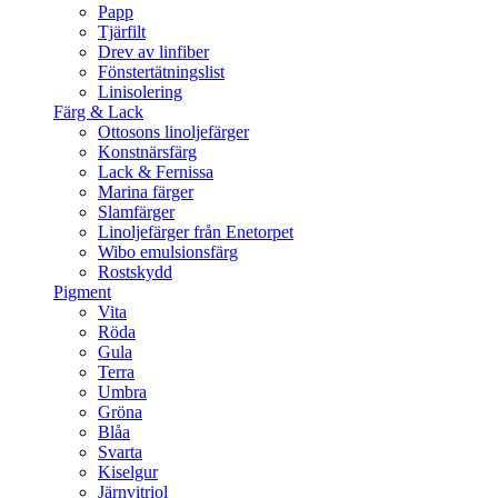
Papp
Tjärfilt
Drev av linfiber
Fönstertätningslist
Linisolering
Färg & Lack
Ottosons linoljefärger
Konstnärsfärg
Lack & Fernissa
Marina färger
Slamfärger
Linoljefärger från Enetorpet
Wibo emulsionsfärg
Rostskydd
Pigment
Vita
Röda
Gula
Terra
Umbra
Gröna
Blåa
Svarta
Kiselgur
Järnvitriol