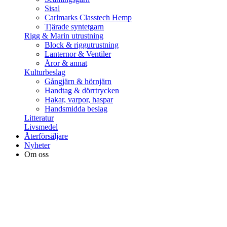
Sisal
Carlmarks Classtech Hemp
Tjärade syntetgarn
Rigg & Marin utrustning
Block & riggutrustning
Lanternor & Ventiler
Åror & annat
Kulturbeslag
Gångjärn & hörnjärn
Handtag & dörrtrycken
Hakar, varpor, haspar
Handsmidda beslag
Litteratur
Livsmedel
Återförsäljare
Nyheter
Om oss