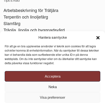
Tips & Råd
Arbetsbeskrivning för Trätjära
Terpentin och linoljefärg
Slamfärg
Träolja, linolja och byggnadsvård
Träbåtar
Hantera samtycke
Linoljesåpa
För att ge en bra upplevelse använder vi teknik som cookies för att lagra
och/eller komma åt enhetsinformation. När du samtycker till dessa tekniker
kan vi behandla data som surfbeteende eller unika ID:n på denna
webbplats. Om du inte samtycker eller om du återkallar ditt samtycke kan
detta påverka vissa funktioner negativt.
Acceptera
Neka
Visa preferenser