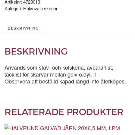
MM,
Artikelnr:
4720013
LÖPMETER
Kategori:
Halvovala skenor
mängd
BESKRIVNING
BESKRIVNING
Används som stäv- och kölskena, avbärarlist,
täcklist för skarvar mellan golv o.dyl. n
Observera att beställd kapad längd inte återköpes.
RELATERADE PRODUKTER