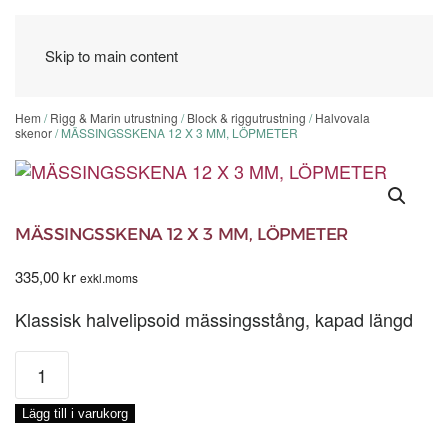
Skip to main content
Hem
/
Rigg & Marin utrustning
/
Block & riggutrustning
/
Halvovala
skenor
/ MÄSSINGSSKENA 12 X 3 MM, LÖPMETER
MÄSSINGSSKENA 12 X 3 MM, LÖPMETER
335,00
kr
exkl.moms
Klassisk halvelipsoid mässingsstång, kapad längd
MÄSSINGSSKENA
12
X
Lägg till i varukorg
3