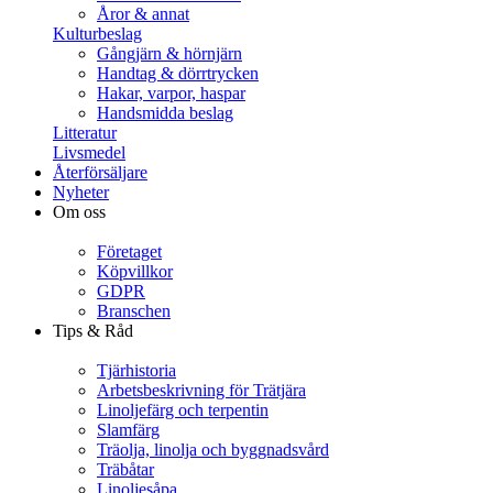
Åror & annat
Kulturbeslag
Gångjärn & hörnjärn
Handtag & dörrtrycken
Hakar, varpor, haspar
Handsmidda beslag
Litteratur
Livsmedel
Återförsäljare
Nyheter
Om oss
Företaget
Köpvillkor
GDPR
Branschen
Tips & Råd
Tjärhistoria
Arbetsbeskrivning för Trätjära
Linoljefärg och terpentin
Slamfärg
Träolja, linolja och byggnadsvård
Träbåtar
Linoljesåpa