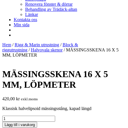
Renovera fönster & dörrar
Behandling av Trädäck-altan
Länkar
Kontakta oss
Min sida
Hem
/
Rigg & Marin utrustning
/
Block &
riggutrustning
/
Halvovala skenor
/ MÄSSINGSSKENA 16 X 5
MM, LÖPMETER
MÄSSINGSSKENA 16 X 5
MM, LÖPMETER
420,00
kr
exkl.moms
Klassisk halvelipsoid mässingsstång, kapad längd
MÄSSINGSSKENA
16
Lägg till i varukorg