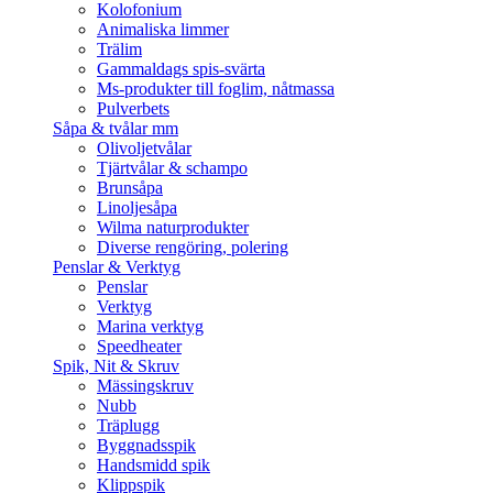
Kolofonium
Animaliska limmer
Trälim
Gammaldags spis-svärta
Ms-produkter till foglim, nåtmassa
Pulverbets
Såpa & tvålar mm
Olivoljetvålar
Tjärtvålar & schampo
Brunsåpa
Linoljesåpa
Wilma naturprodukter
Diverse rengöring, polering
Penslar & Verktyg
Penslar
Verktyg
Marina verktyg
Speedheater
Spik, Nit & Skruv
Mässingskruv
Nubb
Träplugg
Byggnadsspik
Handsmidd spik
Klippspik