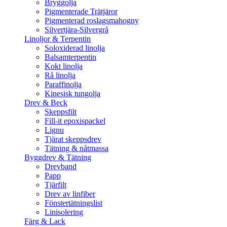
Bryggolja
Pigmenterade Trätjäror
Pigmenterad roslagsmahogny
Silvertjära-Silvergrå
Linoljor & Terpentin
Soloxiderad linolja
Balsamterpentin
Kokt linolja
Rå linolja
Paraffinolja
Kinesisk tungolja
Drev & Beck
Skeppsfilt
Fill-it epoxispackel
Lignu
Tjärat skeppsdrev
Tätning & nåtmassa
Byggdrev & Tätning
Drevband
Papp
Tjärfilt
Drev av linfiber
Fönstertätningslist
Linisolering
Färg & Lack