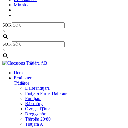
Min sida
SÖK
×
SÖK
×
Hem
Produkter
Trätjäror
Dalbrändtjära
Fintjära Prima Dalbränd
Furutjära
Båtsmörja
Övriga Tjäror
Bryggsmörja
Tjärolja 20/80
Trätjära A