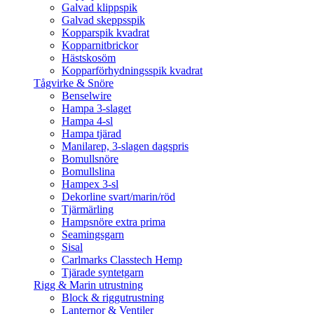
Galvad klippspik
Galvad skeppsspik
Kopparspik kvadrat
Kopparnitbrickor
Hästskosöm
Kopparförhydningsspik kvadrat
Tågvirke & Snöre
Benselwire
Hampa 3-slaget
Hampa 4-sl
Hampa tjärad
Manilarep, 3-slagen dagspris
Bomullsnöre
Bomullslina
Hampex 3-sl
Dekorline svart/marin/röd
Tjärmärling
Hampsnöre extra prima
Seamingsgarn
Sisal
Carlmarks Classtech Hemp
Tjärade syntetgarn
Rigg & Marin utrustning
Block & riggutrustning
Lanternor & Ventiler