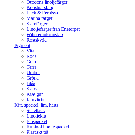
Ottosons linoljefärger
Konstnärsfärg
Lack & Fernissa
Marina färger
Slamfärger
Linoljefärger från Enetorpet
Wibo emulsionsfärg
Rostskydd
Pigment
Vita
Röda
Gula
Terra
Umbra
Gröna
Blåa
Svarta
Kiselgur
Järnvitriol
Kitt, spackel, lim, harts
Schellack
Linoljekitt
Finspackel
Rubinol linoljespackel
Plastiskt trä