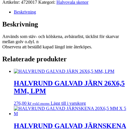
X
Artikelnr:
4720017
Kategori:
Halvovala skenor
5
MM,
Beskrivning
LÖPMETER
mängd
Beskrivning
Används som stäv- och kölskena, avbärarlist, täcklist för skarvar
mellan golv o.dyl. n
Observera att beställd kapad längd inte återköpes.
Relaterade produkter
HALVRUND GALVAD JÄRN 26X6,5
MM, LPM
276,00
kr
Lägg till i varukorg
exkl.moms
HALVRUND GALVAD JÄRNSKENA