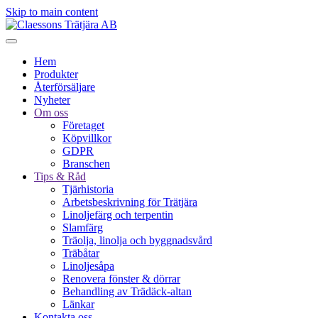
Skip to main content
Hem
Produkter
Återförsäljare
Nyheter
Om oss
Företaget
Köpvillkor
GDPR
Branschen
Tips & Råd
Tjärhistoria
Arbetsbeskrivning för Trätjära
Linoljefärg och terpentin
Slamfärg
Träolja, linolja och byggnadsvård
Träbåtar
Linoljesåpa
Renovera fönster & dörrar
Behandling av Trädäck-altan
Länkar
Kontakta oss