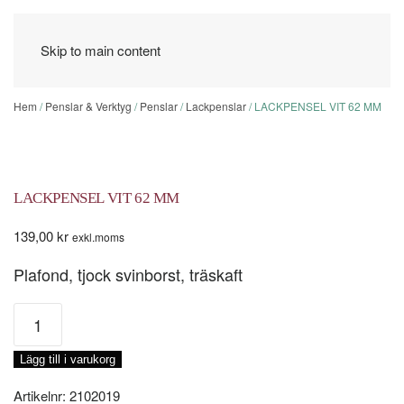
Skip to main content
Hem
/
Penslar & Verktyg
/
Penslar
/
Lackpenslar
/ LACKPENSEL VIT 62 MM
LACKPENSEL VIT 62 MM
139,00
kr
exkl.moms
Plafond, tjock svinborst, träskaft
LACKPENSEL
VIT
62
Lägg till i varukorg
MM
mängd
Artikelnr:
2102019