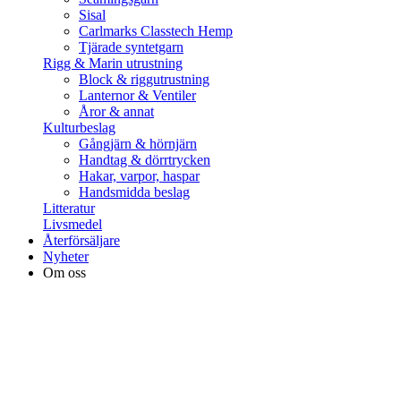
Sisal
Carlmarks Classtech Hemp
Tjärade syntetgarn
Rigg & Marin utrustning
Block & riggutrustning
Lanternor & Ventiler
Åror & annat
Kulturbeslag
Gångjärn & hörnjärn
Handtag & dörrtrycken
Hakar, varpor, haspar
Handsmidda beslag
Litteratur
Livsmedel
Återförsäljare
Nyheter
Om oss