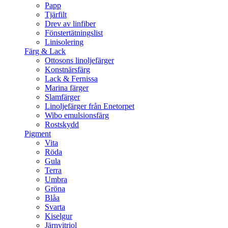
Papp
Tjärfilt
Drev av linfiber
Fönstertätningslist
Linisolering
Färg & Lack
Ottosons linoljefärger
Konstnärsfärg
Lack & Fernissa
Marina färger
Slamfärger
Linoljefärger från Enetorpet
Wibo emulsionsfärg
Rostskydd
Pigment
Vita
Röda
Gula
Terra
Umbra
Gröna
Blåa
Svarta
Kiselgur
Järnvitriol