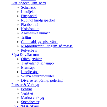
Kitt, spackel, lim, harts
Schellack
Linoljekitt
Finspackel
Rubinol linoljespackel
Plastiskt trä
Kolofonium
Animaliska limmer
Trälim
Gammaldags spis-svärta
Ms-produkter till foglim, nåtmassa
Pulverbets
Såpa & tvålar mm
Olivoljetvålar
Tjärtvålar & schampo
Brunsåpa
Linoljesåpa
Wilma naturprodukter
Diverse rengöring, polering
Penslar & Verktyg
Penslar
Verktyg
Marina verktyg
Speedheater
Spik, Nit & Skruv