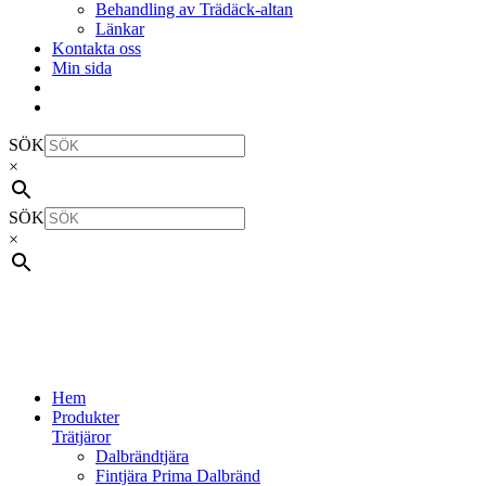
Behandling av Trädäck-altan
Länkar
Kontakta oss
Min sida
SÖK
×
SÖK
×
Hem
Produkter
Trätjäror
Dalbrändtjära
Fintjära Prima Dalbränd