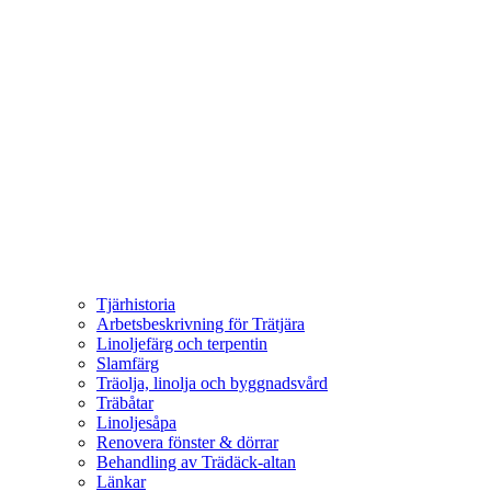
Tjärhistoria
Arbetsbeskrivning för Trätjära
Linoljefärg och terpentin
Slamfärg
Träolja, linolja och byggnadsvård
Träbåtar
Linoljesåpa
Renovera fönster & dörrar
Behandling av Trädäck-altan
Länkar