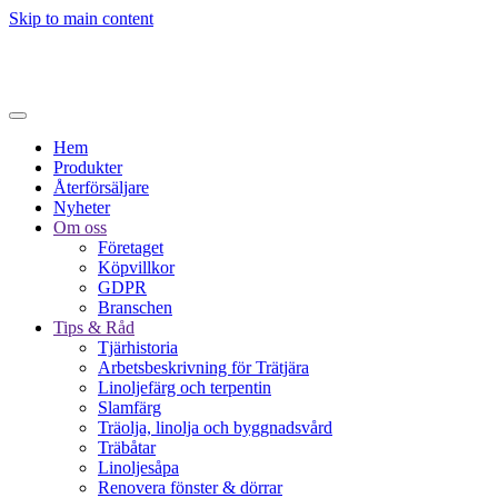
Skip to main content
Hem
Produkter
Återförsäljare
Nyheter
Om oss
Företaget
Köpvillkor
GDPR
Branschen
Tips & Råd
Tjärhistoria
Arbetsbeskrivning för Trätjära
Linoljefärg och terpentin
Slamfärg
Träolja, linolja och byggnadsvård
Träbåtar
Linoljesåpa
Renovera fönster & dörrar