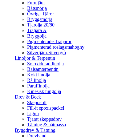
Furutjära
Båtsmörja
Övriga Tjäror
Bryggsmörja
Tjärolja 20/80
Trätjära A
Bryggolja
Pigmenterade Trätjäror
Pigmenterad roslagsmahogny
Silvertjära-Silvergrå
Linoljor & Terpentin
Soloxiderad linolja
Balsamterpentin
Kokt linolja
Rå linolja
Paraffinolja
Kinesisk tungolja
Drev & Beck
Skeppsfilt
Fill-it epoxispackel
Lignu
Tjärat skeppsdrev
Tätning & nåtmassa
Byggdrev & Tätning
Drevband