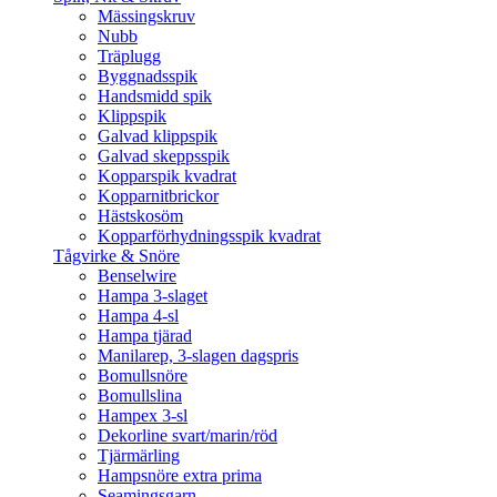
Mässingskruv
Nubb
Träplugg
Byggnadsspik
Handsmidd spik
Klippspik
Galvad klippspik
Galvad skeppsspik
Kopparspik kvadrat
Kopparnitbrickor
Hästskosöm
Kopparförhydningsspik kvadrat
Tågvirke & Snöre
Benselwire
Hampa 3-slaget
Hampa 4-sl
Hampa tjärad
Manilarep, 3-slagen dagspris
Bomullsnöre
Bomullslina
Hampex 3-sl
Dekorline svart/marin/röd
Tjärmärling
Hampsnöre extra prima
Seamingsgarn