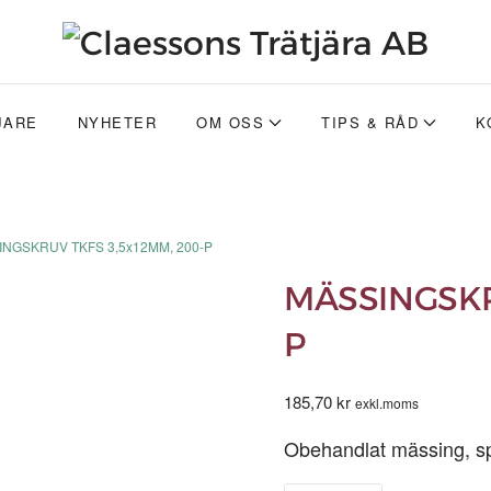
JARE
NYHETER
OM OSS
TIPS & RÅD
K
INGSKRUV TKFS 3,5x12MM, 200-P
MÄSSINGSKR
P
185,70
kr
exkl.moms
Obehandlat mässing, spå