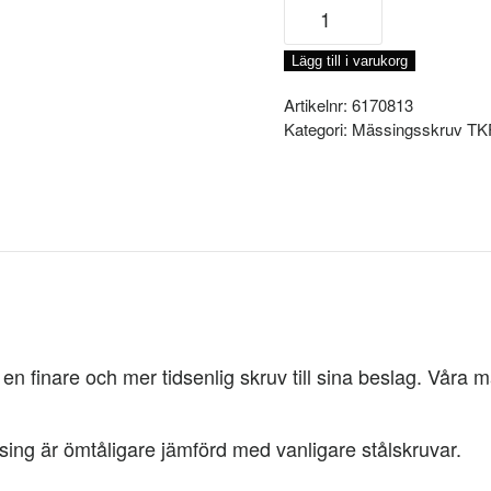
MÄSSINGSKRUV
TKFS
3,5x12MM,
Lägg till i varukorg
200-
P
Artikelnr:
6170813
mängd
Kategori:
Mässingsskruv T
 finare och mer tidsenlig skruv till sina beslag. Våra mä
sing är ömtåligare jämförd med vanligare stålskruvar.