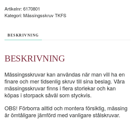
200-
P
Artikelnr:
6170801
mängd
Kategori:
Mässingsskruv TKFS
BESKRIVNING
BESKRIVNING
Mässingsskruvar kan användas när man vill ha en
finare och mer tidsenlig skruv till sina beslag. Våra
mässingsskruvar finns i flera storlekar och kan
köpas i storpack såväl som styckvis.
OBS! Förborra alltid och montera försiktig, mässing
är ömtåligare jämförd med vanligare stålskruvar.