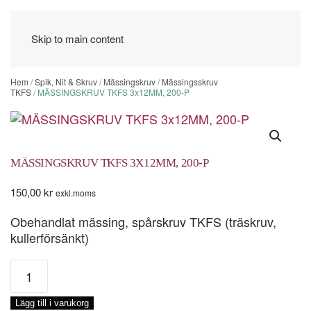
Skip to main content
Hem
/
Spik, Nit & Skruv
/
Mässingskruv
/
Mässingsskruv
TKFS
/ MÄSSINGSKRUV TKFS 3x12MM, 200-P
MÄSSINGSKRUV TKFS 3X12MM, 200-P
150,00
kr
exkl.moms
Obehandlat mässing, spårskruv TKFS (träskruv,
kullerförsänkt)
MÄSSINGSKRUV
TKFS
3x12MM,
Lägg till i varukorg