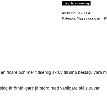
3x16MM,
Lägg till i varukorg
STYCK
mängd
Artikelnr:
6170804
Kategori:
Mässingsskruv T
 finare och mer tidsenlig skruv till sina beslag. Våra mä
sing är ömtåligare jämförd med vanligare stålskruvar.