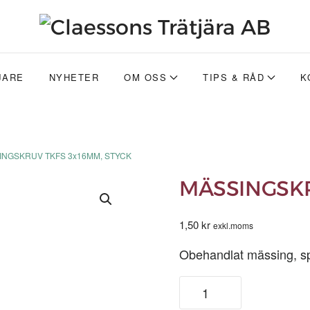
JARE
NYHETER
OM OSS
TIPS & RÅD
K
INGSKRUV TKFS 3x16MM, STYCK
MÄSSINGSKR
1,50
kr
exkl.moms
Obehandlat mässing, spå
MÄSSINGSKRUV
TKFS