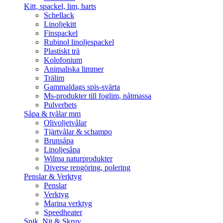
Kitt, spackel, lim, harts
Schellack
Linoljekitt
Finspackel
Rubinol linoljespackel
Plastiskt trä
Kolofonium
Animaliska limmer
Trälim
Gammaldags spis-svärta
Ms-produkter till foglim, nåtmassa
Pulverbets
Såpa & tvålar mm
Olivoljetvålar
Tjärtvålar & schampo
Brunsåpa
Linoljesåpa
Wilma naturprodukter
Diverse rengöring, polering
Penslar & Verktyg
Penslar
Verktyg
Marina verktyg
Speedheater
Spik, Nit & Skruv