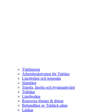
Tjärhistoria
Arbetsbeskrivning för Trätjära
Linoljefärg och terpentin
Slamfärg
Träolja, linolja och byggnadsvård
Träbåtar
Linoljesåpa
Renovera fönster & dörrar
Behandling av Trädäck-altan
Länkar