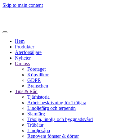
Skip to main content
Hem
Produkter
Återförsäljare
Nyheter
Om oss
Företaget
Köpvillkor
GDPR
Branschen
Tips & Råd
Tjärhistoria
Arbetsbeskrivning för Trätjära
Linoljefärg och terpentin
Slamfärg
Träolja, linolja och byggnadsvård
Träbåtar
Linoljesåpa
Renovera fönster & dörrar