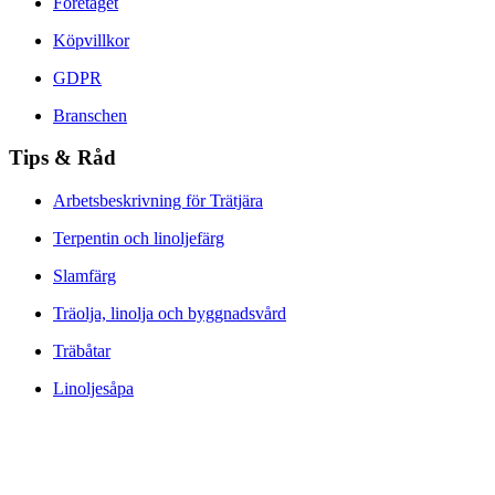
Företaget
Köpvillkor
GDPR
Branschen
Tips & Råd
Arbetsbeskrivning för Trätjära
Terpentin och linoljefärg
Slamfärg
Träolja, linolja och byggnadsvård
Träbåtar
Linoljesåpa