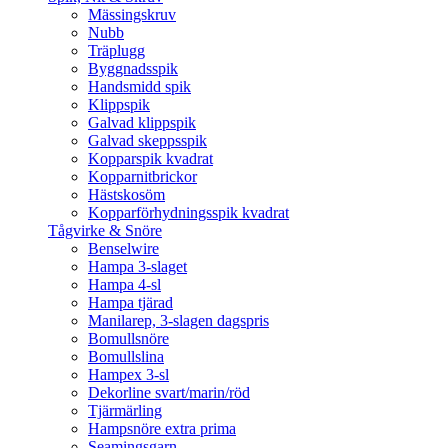
Mässingskruv
Nubb
Träplugg
Byggnadsspik
Handsmidd spik
Klippspik
Galvad klippspik
Galvad skeppsspik
Kopparspik kvadrat
Kopparnitbrickor
Hästskosöm
Kopparförhydningsspik kvadrat
Tågvirke & Snöre
Benselwire
Hampa 3-slaget
Hampa 4-sl
Hampa tjärad
Manilarep, 3-slagen dagspris
Bomullsnöre
Bomullslina
Hampex 3-sl
Dekorline svart/marin/röd
Tjärmärling
Hampsnöre extra prima
Seamingsgarn