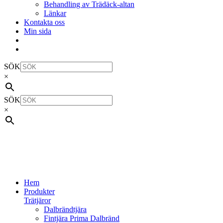
Behandling av Trädäck-altan
Länkar
Kontakta oss
Min sida
SÖK
×
SÖK
×
Hem
Produkter
Trätjäror
Dalbrändtjära
Fintjära Prima Dalbränd