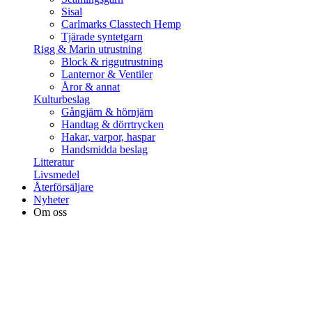
Sisal
Carlmarks Classtech Hemp
Tjärade syntetgarn
Rigg & Marin utrustning
Block & riggutrustning
Lanternor & Ventiler
Åror & annat
Kulturbeslag
Gångjärn & hörnjärn
Handtag & dörrtrycken
Hakar, varpor, haspar
Handsmidda beslag
Litteratur
Livsmedel
Återförsäljare
Nyheter
Om oss