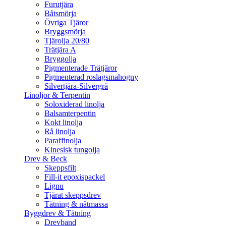
Furutjära
Båtsmörja
Övriga Tjäror
Bryggsmörja
Tjärolja 20/80
Trätjära A
Bryggolja
Pigmenterade Trätjäror
Pigmenterad roslagsmahogny
Silvertjära-Silvergrå
Linoljor & Terpentin
Soloxiderad linolja
Balsamterpentin
Kokt linolja
Rå linolja
Paraffinolja
Kinesisk tungolja
Drev & Beck
Skeppsfilt
Fill-it epoxispackel
Lignu
Tjärat skeppsdrev
Tätning & nåtmassa
Byggdrev & Tätning
Drevband