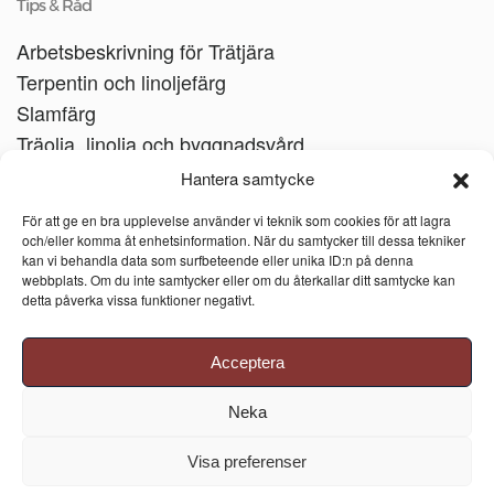
Tips & Råd
Arbetsbeskrivning för Trätjära
Terpentin och linoljefärg
Slamfärg
Träolja, linolja och byggnadsvård
Träbåtar
Hantera samtycke
Linoljesåpa
För att ge en bra upplevelse använder vi teknik som cookies för att lagra
och/eller komma åt enhetsinformation. När du samtycker till dessa tekniker
kan vi behandla data som surfbeteende eller unika ID:n på denna
webbplats. Om du inte samtycker eller om du återkallar ditt samtycke kan
detta påverka vissa funktioner negativt.
Acceptera
Neka
Visa preferenser