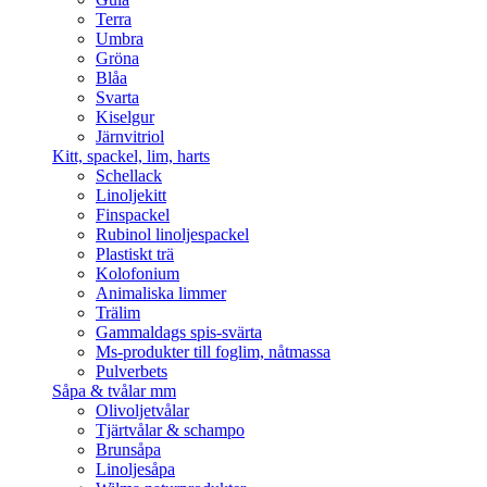
Terra
Umbra
Gröna
Blåa
Svarta
Kiselgur
Järnvitriol
Kitt, spackel, lim, harts
Schellack
Linoljekitt
Finspackel
Rubinol linoljespackel
Plastiskt trä
Kolofonium
Animaliska limmer
Trälim
Gammaldags spis-svärta
Ms-produkter till foglim, nåtmassa
Pulverbets
Såpa & tvålar mm
Olivoljetvålar
Tjärtvålar & schampo
Brunsåpa
Linoljesåpa