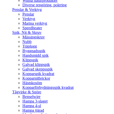
Wilma naturprodukter
Diverse rengöring, polering
Penslar & Verktyg
Penslar
Verktyg
Marina verktyg
Speedheater
Spik, Nit & Skruv
Mässingskruv
Nubb
Träplugg
Byggnadsspik
Handsmidd spik
Klippspik
Galvad klippspik
Galvad skeppsspik
Kopparspik kvadrat
Kopparnitbrickor
Hästskosöm
Kopparförhydningsspik kvadrat
Tågvirke & Snöre
Benselwire
Hampa 3-slaget
Hampa 4-sl
Hampa tjärad