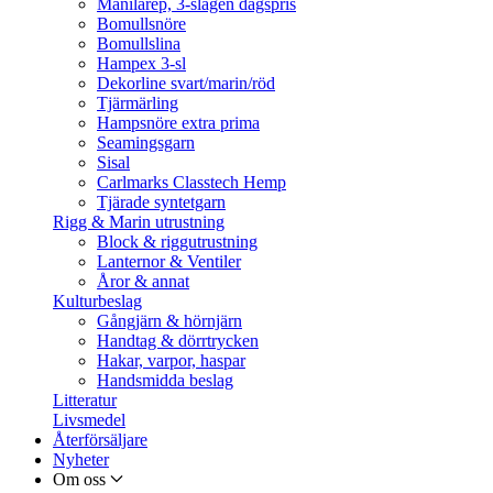
Manilarep, 3-slagen dagspris
Bomullsnöre
Bomullslina
Hampex 3-sl
Dekorline svart/marin/röd
Tjärmärling
Hampsnöre extra prima
Seamingsgarn
Sisal
Carlmarks Classtech Hemp
Tjärade syntetgarn
Rigg & Marin utrustning
Block & riggutrustning
Lanternor & Ventiler
Åror & annat
Kulturbeslag
Gångjärn & hörnjärn
Handtag & dörrtrycken
Hakar, varpor, haspar
Handsmidda beslag
Litteratur
Livsmedel
Återförsäljare
Nyheter
Om oss