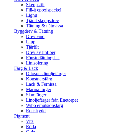
Skeppsfilt
Fill-it epoxispackel
Lignu
Tjärat skeppsdrev
Tätning & nåtmassa
Byggdrev & Tätning
Drevband
Papp
Tjärfilt
Drev av linfiber
Fönstertätningslist
Linisolering
Färg & Lack
Ottosons linoljefärger
Konstnärsfärg
Lack & Fernissa
Marina färger
Slamfärger
Linoljefärger från Enetorpet
Wibo emulsionsfärg
Rostskydd
Pigment
Vita
Röda
Gula