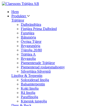
Hem
Produkter
Trätjäror
Dalbrändtjära
Fintjära Prima Dalbränd
Furutjära
Båtsmörja
Övriga Tjäror
Bryggsmörja
Tjärolja 20/80
Trätjära A
Bryggolja
Pigmenterade Trätjäror
Pigmenterad roslagsmahogny
Silvertjära-Silvergrå
Linoljor & Terpentin
Soloxiderad linolja
Balsamterpentin
Kokt linolja
Rå linolja
Paraffinolja
Kinesisk tungolja
Drev & Beck