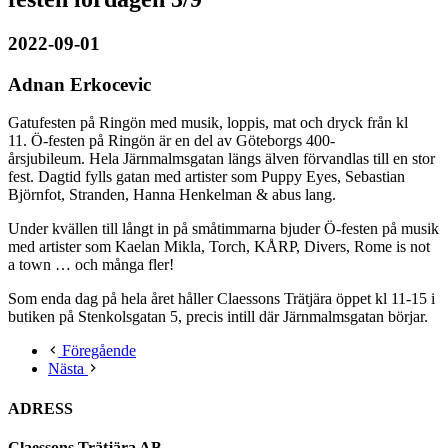
2022-09-01
Adnan Erkocevic
Gatufesten på Ringön med musik, loppis, mat och dryck från kl
11. Ö-festen på Ringön är en del av Göteborgs 400-
årsjubileum. Hela Järnmalmsgatan längs älven förvandlas till en stor
fest. Dagtid fylls gatan med artister som Puppy Eyes, Sebastian
Björnfot, Stranden, Hanna Henkelman & abus lang.
Under kvällen till långt in på småtimmarna bjuder Ö-festen på musik
med artister som Kaelan Mikla, Torch, KÅRP, Divers, Rome is not
a town … och många fler!
Som enda dag på hela året håller Claessons Trätjära öppet kl 11-15 i
butiken på Stenkolsgatan 5, precis intill där Järnmalmsgatan börjar.
Föregående
Nästa
ADRESS
Claessons Trätjära AB