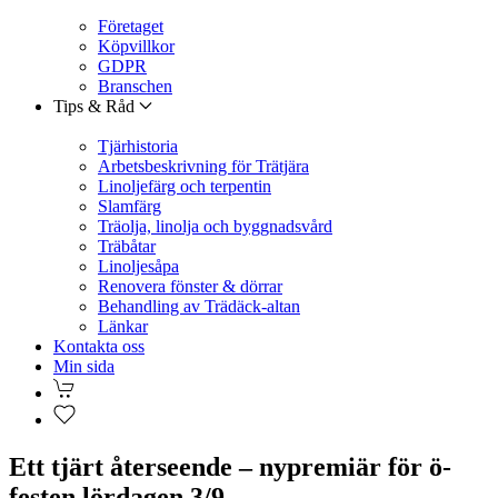
Företaget
Köpvillkor
GDPR
Branschen
Tips & Råd
Tjärhistoria
Arbetsbeskrivning för Trätjära
Linoljefärg och terpentin
Slamfärg
Träolja, linolja och byggnadsvård
Träbåtar
Linoljesåpa
Renovera fönster & dörrar
Behandling av Trädäck-altan
Länkar
Kontakta oss
Min sida
Ett tjärt återseende – nypremiär för ö-
festen lördagen 3/9