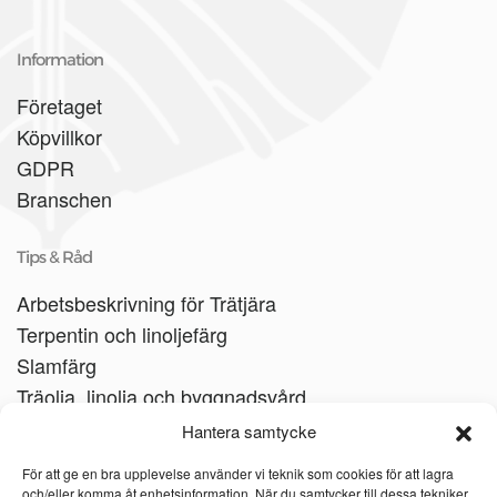
Information
Företaget
Köpvillkor
GDPR
Branschen
Tips & Råd
Arbetsbeskrivning för Trätjära
Terpentin och linoljefärg
Slamfärg
Träolja, linolja och byggnadsvård
Träbåtar
Hantera samtycke
Linoljesåpa
För att ge en bra upplevelse använder vi teknik som cookies för att lagra
och/eller komma åt enhetsinformation. När du samtycker till dessa tekniker