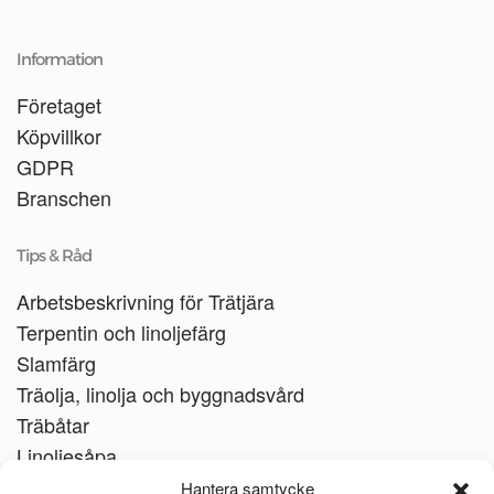
Information
Företaget
Köpvillkor
GDPR
Branschen
Tips & Råd
Arbetsbeskrivning för Trätjära
Terpentin och linoljefärg
Slamfärg
Träolja, linolja och byggnadsvård
Träbåtar
Linoljesåpa
Hantera samtycke