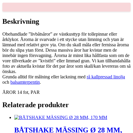
PAR
mängd
Beskrivning
Obehandlade ”livbåtsåror” av västkusttyp för tollepinnar eller
årklykor. Årorna är svarvade i ett stycke utan limning och ytan är
lämnad med relativt grov yta. Om du skall måla eller fernissa årorna
bör du slipa ytan först. Dessa massiva åror har kvistar men de
innebär ingen försvagning. Årorna är minst lika hållfasta som om de
vore tillverkade av ”kvistfri” eller limmad gran. Vi kan tillhandahålla
foto av aktuella kvistar för det par åror som skall/kan levereras om så
önskas.
Grunda alltid för målning eller lackning med
rå kallpressad linolja
och
balsamterpentin
.
ÅROR 14 fot, PAR
Relaterade produkter
BÅTSHAKE MÄSSING Ø 28 MM,