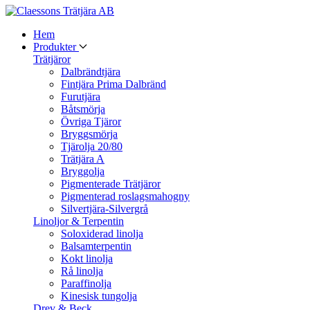
Hem
Produkter
Trätjäror
Dalbrändtjära
Fintjära Prima Dalbränd
Furutjära
Båtsmörja
Övriga Tjäror
Bryggsmörja
Tjärolja 20/80
Trätjära A
Bryggolja
Pigmenterade Trätjäror
Pigmenterad roslagsmahogny
Silvertjära-Silvergrå
Linoljor & Terpentin
Soloxiderad linolja
Balsamterpentin
Kokt linolja
Rå linolja
Paraffinolja
Kinesisk tungolja
Drev & Beck