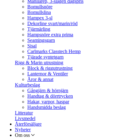
Manilarep, 3-slagen dagspris
Bomullsnöre
Bomullslina
Hampex 3-sl
Dekorline svart/marin/röd
Tjärmärling
Hampsnöre extra prima
Seamingsgarn
Sisal
Carlmarks Classtech Hemp
Tjärade syntetgarn
Rigg & Marin utrustning
Block & riggutrustning
Lanternor & Ventiler
Åror & annat
Kulturbeslag
Gångjärn & hörnjärn
Handtag & dörrtrycken
Hakar, varpor, haspar
Handsmidda beslag
Litteratur
Livsmedel
Återförsäljare
Nyheter
Om oss