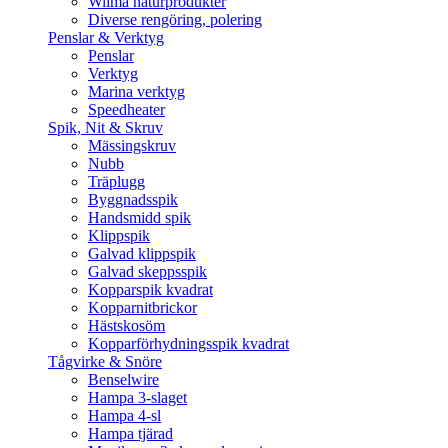
Wilma naturprodukter
Diverse rengöring, polering
Penslar & Verktyg
Penslar
Verktyg
Marina verktyg
Speedheater
Spik, Nit & Skruv
Mässingskruv
Nubb
Träplugg
Byggnadsspik
Handsmidd spik
Klippspik
Galvad klippspik
Galvad skeppsspik
Kopparspik kvadrat
Kopparnitbrickor
Hästskosöm
Kopparförhydningsspik kvadrat
Tågvirke & Snöre
Benselwire
Hampa 3-slaget
Hampa 4-sl
Hampa tjärad