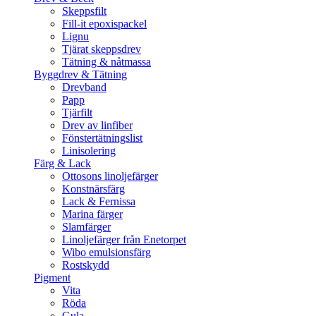
Skeppsfilt
Fill-it epoxispackel
Lignu
Tjärat skeppsdrev
Tätning & nåtmassa
Byggdrev & Tätning
Drevband
Papp
Tjärfilt
Drev av linfiber
Fönstertätningslist
Linisolering
Färg & Lack
Ottosons linoljefärger
Konstnärsfärg
Lack & Fernissa
Marina färger
Slamfärger
Linoljefärger från Enetorpet
Wibo emulsionsfärg
Rostskydd
Pigment
Vita
Röda
Gula