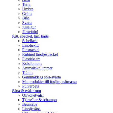
Terra
Umbra
Gröna
Blåa
Svarta
Kiselgur
Järnvitriol
Kitt, spackel, lim, harts
Schellack
Linoljekitt
Finspackel
Rubinol linoljespackel
Plastiskt trä
Kolofonium
Animaliska limmer
Trälim
Gammaldags spis-svärta
Ms-produkter till foglim, nåtmassa
Pulverbets
Såpa & tvålar mm
Olivoljetvålar
Tjärtvålar & schampo
Brunsåpa
Linoljesåpa