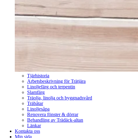
Tjärhistoria
Arbetsbeskrivning för Trätjära
Linoljefärg och terpentin
Slamfärg
Träolja, linolja och byggnadsvård
Träbåtar
Linoljesåpa
Renovera fönster & dörrar
Behandling av Trädäck-altan
Länkar
Kontakta oss
Min sida