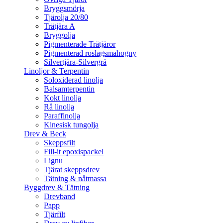
Bryggsmörja
Tjärolja 20/80
Trätjära A
Bryggolja
Pigmenterade Trätjäror
Pigmenterad roslagsmahogny
Silvertjära-Silvergrå
Linoljor & Terpentin
Soloxiderad linolja
Balsamterpentin
Kokt linolja
Rå linolja
Paraffinolja
Kinesisk tungolja
Drev & Beck
Skeppsfilt
Fill-it epoxispackel
Lignu
Tjärat skeppsdrev
Tätning & nåtmassa
Byggdrev & Tätning
Drevband
Papp
Tjärfilt