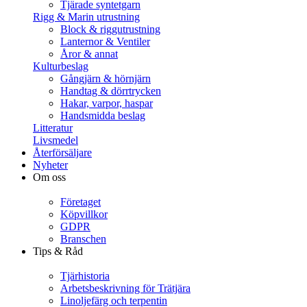
Tjärade syntetgarn
Rigg & Marin utrustning
Block & riggutrustning
Lanternor & Ventiler
Åror & annat
Kulturbeslag
Gångjärn & hörnjärn
Handtag & dörrtrycken
Hakar, varpor, haspar
Handsmidda beslag
Litteratur
Livsmedel
Återförsäljare
Nyheter
Om oss
Företaget
Köpvillkor
GDPR
Branschen
Tips & Råd
Tjärhistoria
Arbetsbeskrivning för Trätjära
Linoljefärg och terpentin