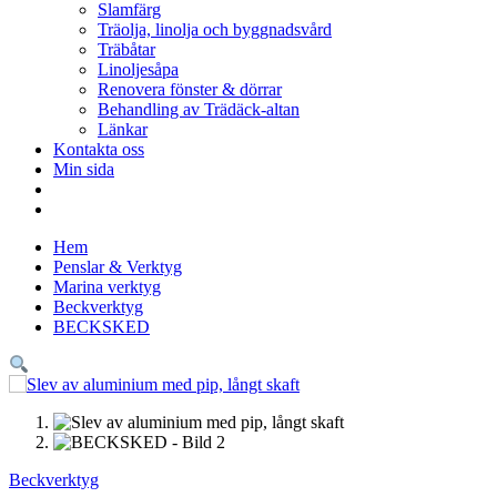
Slamfärg
Träolja, linolja och byggnadsvård
Träbåtar
Linoljesåpa
Renovera fönster & dörrar
Behandling av Trädäck-altan
Länkar
Kontakta oss
Min sida
Hem
Penslar & Verktyg
Marina verktyg
Beckverktyg
BECKSKED
Beckverktyg