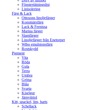
Drev av linfiber
Fönstertätningslist
Linisolering
Färg & Lack
Ottosons linoljefärger
Konstnärsfärg
Lack & Fernissa
Marina färger
Slamfärger
Linoljefärger från Enetorpet
Wibo emulsionsfärg
Rostskydd
Pigment
Vita
Röda
Gula
Terra
Umbra
Gröna
Blåa
Svarta
Kiselgur
Järnvitriol
Kitt, spackel, lim, harts
Schellack