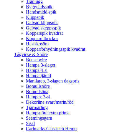
Träplugg
Byggnadsspik
Handsmidd spik
Klippspik
Galvad klippspik
Galvad skeppsspik
Kopparspik kvadrat
Kopparnitbrickor
Hästskosöm
Kopparförhydningsspik kvadrat
Tågvirke & Snöre
Benselwire
Hampa 3-slaget
Hampa 4-sl
Hampa tjärad
Manilarep, 3-slagen dagspris
Bomullsnöre
Bomullslina
Hampex 3-sl
Dekorline svart/marin/röd
Tjärmärling
Hampsnöre extra prima
Seamingsgarn
Sisal
Carlmarks Classtech Hemp