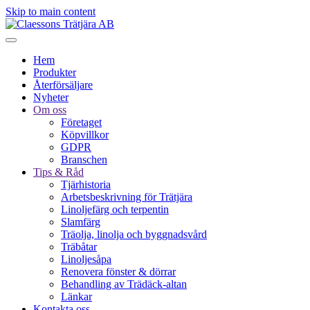
Skip to main content
Hem
Produkter
Återförsäljare
Nyheter
Om oss
Företaget
Köpvillkor
GDPR
Branschen
Tips & Råd
Tjärhistoria
Arbetsbeskrivning för Trätjära
Linoljefärg och terpentin
Slamfärg
Träolja, linolja och byggnadsvård
Träbåtar
Linoljesåpa
Renovera fönster & dörrar
Behandling av Trädäck-altan
Länkar
Kontakta oss