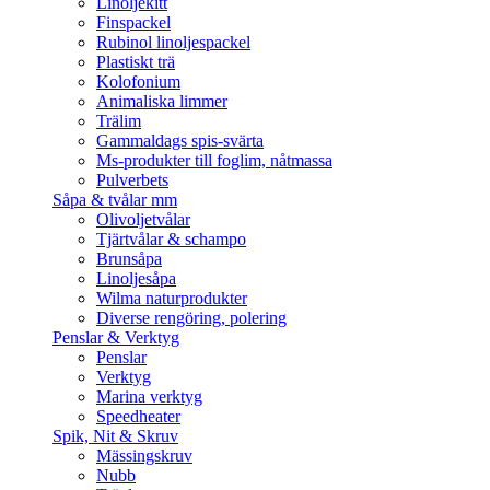
Linoljekitt
Finspackel
Rubinol linoljespackel
Plastiskt trä
Kolofonium
Animaliska limmer
Trälim
Gammaldags spis-svärta
Ms-produkter till foglim, nåtmassa
Pulverbets
Såpa & tvålar mm
Olivoljetvålar
Tjärtvålar & schampo
Brunsåpa
Linoljesåpa
Wilma naturprodukter
Diverse rengöring, polering
Penslar & Verktyg
Penslar
Verktyg
Marina verktyg
Speedheater
Spik, Nit & Skruv
Mässingskruv
Nubb