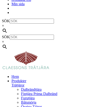
Min sida
SÖK
×
SÖK
×
Hem
Produkter
Trätjäror
Dalbrändtjära
Fintjära Prima Dalbränd
Furutjära
Båtsmörja
Övriga Tjäror