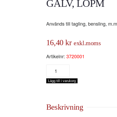
GALV, LÖPM
Används till tagling, bensling, m.m
16,40
kr
exkl.moms
Artikelnr:
3720001
BENZELWIRE
2,0
MM
Lägg till i varukorg
19-
TRÅD
GALV,
LÖPM
Beskrivning
mängd