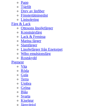
Papp
Tjärfilt
Drev av linfiber
Fönstertätningslist
Linisolering
Färg & Lack
Ottosons linoljefärger
Konstnärsfärg
Lack & Fernissa
Marina färger
Slamfärger
Linoljefärger från Enetorpet
Wibo emulsionsfärg
Rostskydd
Pigment
Vita
Röda
Gula
Terra
Umbra
Gröna
Blåa
Svarta
Kiselgur
Järnvitriol