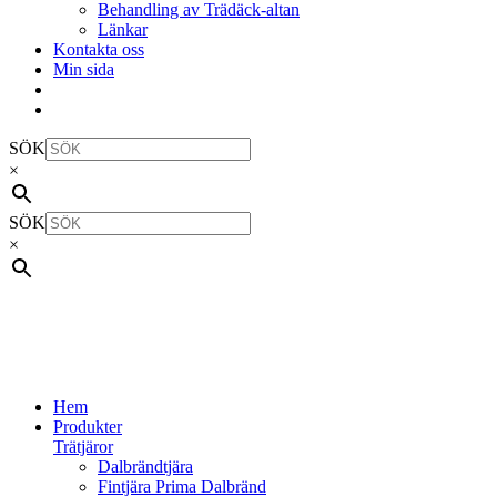
Behandling av Trädäck-altan
Länkar
Kontakta oss
Min sida
SÖK
×
SÖK
×
Hem
Produkter
Trätjäror
Dalbrändtjära
Fintjära Prima Dalbränd