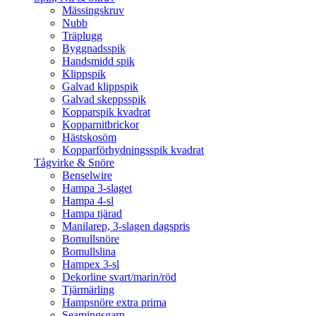
Mässingskruv
Nubb
Träplugg
Byggnadsspik
Handsmidd spik
Klippspik
Galvad klippspik
Galvad skeppsspik
Kopparspik kvadrat
Kopparnitbrickor
Hästskosöm
Kopparförhydningsspik kvadrat
Tågvirke & Snöre
Benselwire
Hampa 3-slaget
Hampa 4-sl
Hampa tjärad
Manilarep, 3-slagen dagspris
Bomullsnöre
Bomullslina
Hampex 3-sl
Dekorline svart/marin/röd
Tjärmärling
Hampsnöre extra prima
Seamingsgarn