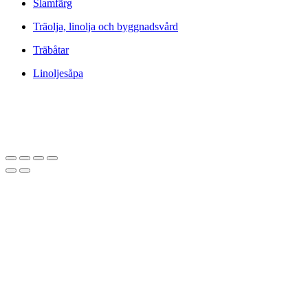
Slamfärg
Träolja, linolja och byggnadsvård
Träbåtar
Linoljesåpa