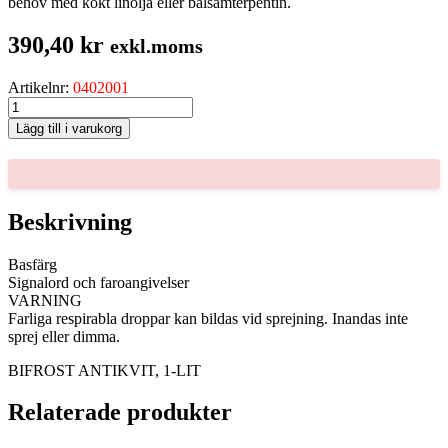
behov med kokt linolja eller balsamterpentin.
390,40
kr
exkl.moms
Artikelnr:
0402001
BIFROST
ANTIKVIT,
Lägg till i varukorg
1-
LIT
mängd
Beskrivning
Basfärg
Signalord och faroangivelser
VARNING
Farliga respirabla droppar kan bildas vid sprejning. Inandas inte
sprej eller dimma.
BIFROST ANTIKVIT, 1-LIT
Relaterade produkter