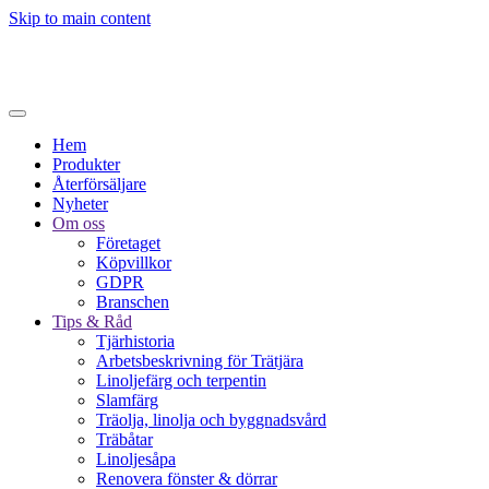
Skip to main content
Hem
Produkter
Återförsäljare
Nyheter
Om oss
Företaget
Köpvillkor
GDPR
Branschen
Tips & Råd
Tjärhistoria
Arbetsbeskrivning för Trätjära
Linoljefärg och terpentin
Slamfärg
Träolja, linolja och byggnadsvård
Träbåtar
Linoljesåpa
Renovera fönster & dörrar