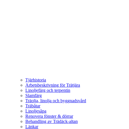
Tjärhistoria
Arbetsbeskrivning för Trätjära
Linoljefärg och terpentin
Slamfärg
Träolja, linolja och byggnadsvård
Träbåtar
Linoljesåpa
Renovera fönster & dörrar
Behandling av Trädäck-altan
Länkar