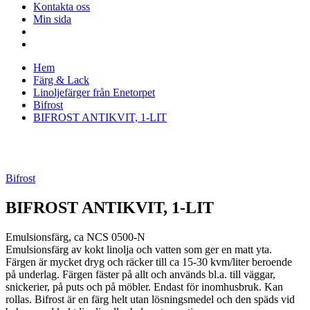
Kontakta oss
Min sida
Hem
Färg & Lack
Linoljefärger från Enetorpet
Bifrost
BIFROST ANTIKVIT, 1-LIT
Bifrost
BIFROST ANTIKVIT, 1-LIT
Emulsionsfärg, ca NCS 0500-N
Emulsionsfärg av kokt linolja och vatten som ger en matt yta.
Färgen är mycket dryg och räcker till ca 15-30 kvm/liter beroende
på underlag. Färgen fäster på allt och används bl.a. till väggar,
snickerier, på puts och på möbler. Endast för inomhusbruk. Kan
rollas. Bifrost är en färg helt utan lösningsmedel och den späds vid