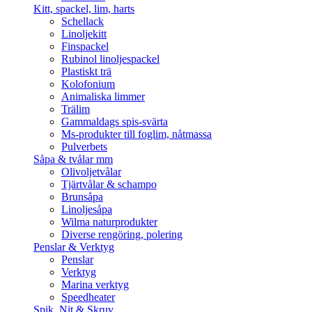
Kitt, spackel, lim, harts
Schellack
Linoljekitt
Finspackel
Rubinol linoljespackel
Plastiskt trä
Kolofonium
Animaliska limmer
Trälim
Gammaldags spis-svärta
Ms-produkter till foglim, nåtmassa
Pulverbets
Såpa & tvålar mm
Olivoljetvålar
Tjärtvålar & schampo
Brunsåpa
Linoljesåpa
Wilma naturprodukter
Diverse rengöring, polering
Penslar & Verktyg
Penslar
Verktyg
Marina verktyg
Speedheater
Spik, Nit & Skruv