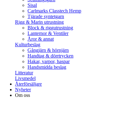
Sisal
Carlmarks Classtech Hemp
Tjärade syntetgarn
Rigg & Marin utrustning
Block & riggutrustning
Lanternor & Ventiler
Åror & annat
Kulturbeslag
Gångjärn & hörnjärn
Handtag & dörrtrycken
Hakar, varpor, haspar
Handsmidda beslag
Litteratur
Livsmedel
Återförsäljare
Nyheter
Om oss