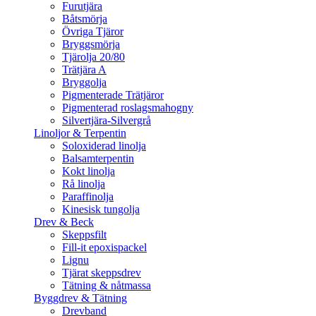
Furutjära
Båtsmörja
Övriga Tjäror
Bryggsmörja
Tjärolja 20/80
Trätjära A
Bryggolja
Pigmenterade Trätjäror
Pigmenterad roslagsmahogny
Silvertjära-Silvergrå
Linoljor & Terpentin
Soloxiderad linolja
Balsamterpentin
Kokt linolja
Rå linolja
Paraffinolja
Kinesisk tungolja
Drev & Beck
Skeppsfilt
Fill-it epoxispackel
Lignu
Tjärat skeppsdrev
Tätning & nåtmassa
Byggdrev & Tätning
Drevband