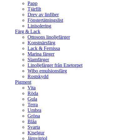
Papp
Tjärfilt
Drev av linfiber
Fönstertätningslist
Linisolering
Färg & Lack
Ottosons linoljefärger
Konstnärsfärg
Lack & Fernissa
Marina färger
Slamfärger
Linoljefärger från Enetorpet
Wibo emulsionsfärg
Rostskydd
Pigment
Vita
Röda
Gula
Terra
Umbra
Gröna
Blåa
Svarta
Kiselgur
Järnvitriol