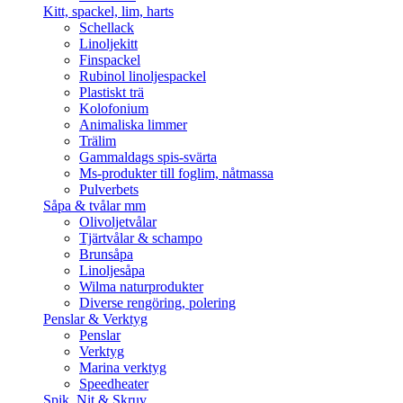
Kitt, spackel, lim, harts
Schellack
Linoljekitt
Finspackel
Rubinol linoljespackel
Plastiskt trä
Kolofonium
Animaliska limmer
Trälim
Gammaldags spis-svärta
Ms-produkter till foglim, nåtmassa
Pulverbets
Såpa & tvålar mm
Olivoljetvålar
Tjärtvålar & schampo
Brunsåpa
Linoljesåpa
Wilma naturprodukter
Diverse rengöring, polering
Penslar & Verktyg
Penslar
Verktyg
Marina verktyg
Speedheater
Spik, Nit & Skruv