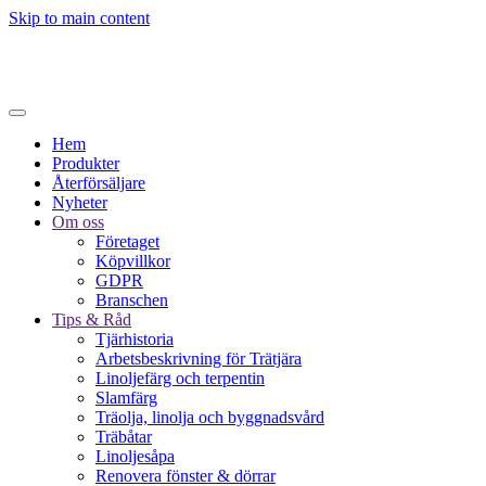
Skip to main content
Hem
Produkter
Återförsäljare
Nyheter
Om oss
Företaget
Köpvillkor
GDPR
Branschen
Tips & Råd
Tjärhistoria
Arbetsbeskrivning för Trätjära
Linoljefärg och terpentin
Slamfärg
Träolja, linolja och byggnadsvård
Träbåtar
Linoljesåpa
Renovera fönster & dörrar