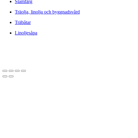
Slamfärg
Träolja, linolja och byggnadsvård
Träbåtar
Linoljesåpa