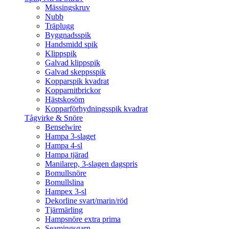
Mässingskruv
Nubb
Träplugg
Byggnadsspik
Handsmidd spik
Klippspik
Galvad klippspik
Galvad skeppsspik
Kopparspik kvadrat
Kopparnitbrickor
Hästskosöm
Kopparförhydningsspik kvadrat
Tågvirke & Snöre
Benselwire
Hampa 3-slaget
Hampa 4-sl
Hampa tjärad
Manilarep, 3-slagen dagspris
Bomullsnöre
Bomullslina
Hampex 3-sl
Dekorline svart/marin/röd
Tjärmärling
Hampsnöre extra prima
Seamingsgarn