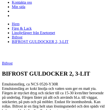
Kontakta oss
Min sida
Hem
Färg & Lack
Linoljefärger från Enetorpet
Bifrost
BIFROST GULDOCKER 2, 3-LIT
Bifrost
BIFROST GULDOCKER 2, 3-LIT
Emulsionsfärg, ca NCS 0520-Y30R
Emulsionsfärg av kokt linolja och vatten som ger en matt yta.
Färgen är mycket dryg och räcker till ca 15-30 kvm/liter beroende
på underlag. Färgen fäster på allt och används bl.a. till väggar,
snickerier, på puts och på möbler. Endast för inomhusbruk. Kan
rollas. Bifrost är en färg helt utan lösningsmedel och den späds vid