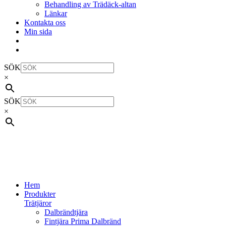
Behandling av Trädäck-altan
Länkar
Kontakta oss
Min sida
SÖK
×
SÖK
×
Hem
Produkter
Trätjäror
Dalbrändtjära
Fintjära Prima Dalbränd