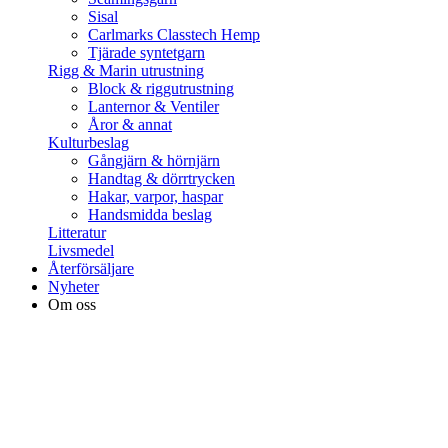
Sisal
Carlmarks Classtech Hemp
Tjärade syntetgarn
Rigg & Marin utrustning
Block & riggutrustning
Lanternor & Ventiler
Åror & annat
Kulturbeslag
Gångjärn & hörnjärn
Handtag & dörrtrycken
Hakar, varpor, haspar
Handsmidda beslag
Litteratur
Livsmedel
Återförsäljare
Nyheter
Om oss