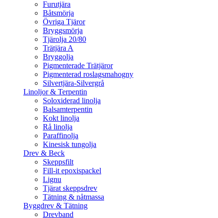
Furutjära
Båtsmörja
Övriga Tjäror
Bryggsmörja
Tjärolja 20/80
Trätjära A
Bryggolja
Pigmenterade Trätjäror
Pigmenterad roslagsmahogny
Silvertjära-Silvergrå
Linoljor & Terpentin
Soloxiderad linolja
Balsamterpentin
Kokt linolja
Rå linolja
Paraffinolja
Kinesisk tungolja
Drev & Beck
Skeppsfilt
Fill-it epoxispackel
Lignu
Tjärat skeppsdrev
Tätning & nåtmassa
Byggdrev & Tätning
Drevband