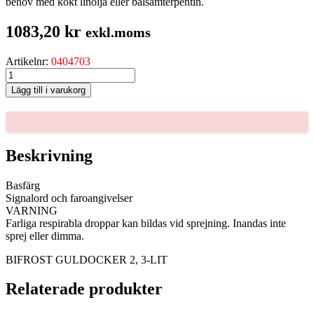
behov med kokt linolja eller balsamterpentin.
1083,20
kr
exkl.moms
Artikelnr:
0404703
BIFROST
GULDOCKER
Lägg till i varukorg
2,
3-
LIT
mängd
Beskrivning
Basfärg
Signalord och faroangivelser
VARNING
Farliga respirabla droppar kan bildas vid sprejning. Inandas inte
sprej eller dimma.
BIFROST GULDOCKER 2, 3-LIT
Relaterade produkter