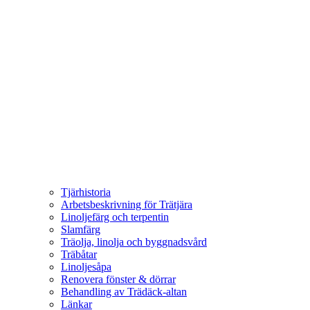
Tjärhistoria
Arbetsbeskrivning för Trätjära
Linoljefärg och terpentin
Slamfärg
Träolja, linolja och byggnadsvård
Träbåtar
Linoljesåpa
Renovera fönster & dörrar
Behandling av Trädäck-altan
Länkar