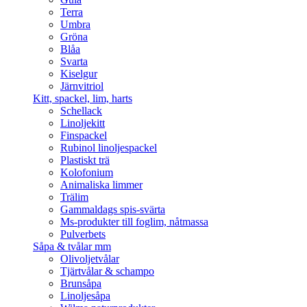
Terra
Umbra
Gröna
Blåa
Svarta
Kiselgur
Järnvitriol
Kitt, spackel, lim, harts
Schellack
Linoljekitt
Finspackel
Rubinol linoljespackel
Plastiskt trä
Kolofonium
Animaliska limmer
Trälim
Gammaldags spis-svärta
Ms-produkter till foglim, nåtmassa
Pulverbets
Såpa & tvålar mm
Olivoljetvålar
Tjärtvålar & schampo
Brunsåpa
Linoljesåpa