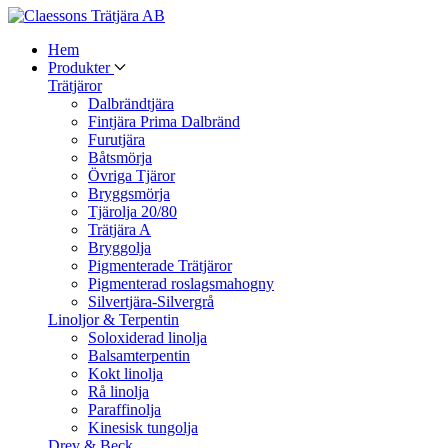
Hem
Produkter
Trätjäror
Dalbrändtjära
Fintjära Prima Dalbränd
Furutjära
Båtsmörja
Övriga Tjäror
Bryggsmörja
Tjärolja 20/80
Trätjära A
Bryggolja
Pigmenterade Trätjäror
Pigmenterad roslagsmahogny
Silvertjära-Silvergrå
Linoljor & Terpentin
Soloxiderad linolja
Balsamterpentin
Kokt linolja
Rå linolja
Paraffinolja
Kinesisk tungolja
Drev & Beck