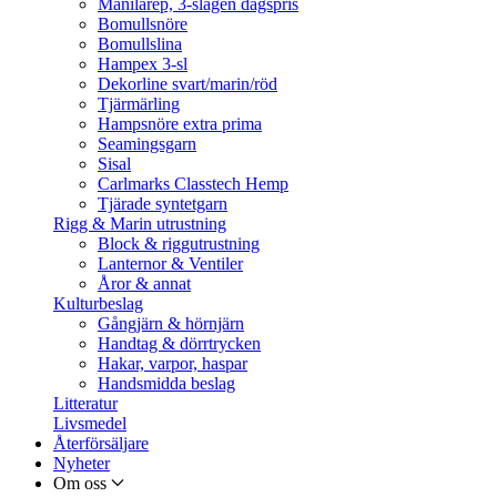
Manilarep, 3-slagen dagspris
Bomullsnöre
Bomullslina
Hampex 3-sl
Dekorline svart/marin/röd
Tjärmärling
Hampsnöre extra prima
Seamingsgarn
Sisal
Carlmarks Classtech Hemp
Tjärade syntetgarn
Rigg & Marin utrustning
Block & riggutrustning
Lanternor & Ventiler
Åror & annat
Kulturbeslag
Gångjärn & hörnjärn
Handtag & dörrtrycken
Hakar, varpor, haspar
Handsmidda beslag
Litteratur
Livsmedel
Återförsäljare
Nyheter
Om oss