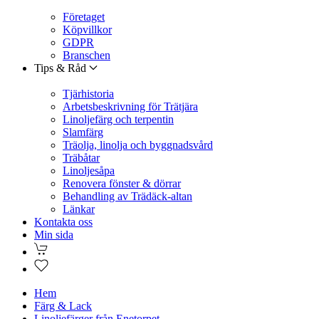
Företaget
Köpvillkor
GDPR
Branschen
Tips & Råd
Tjärhistoria
Arbetsbeskrivning för Trätjära
Linoljefärg och terpentin
Slamfärg
Träolja, linolja och byggnadsvård
Träbåtar
Linoljesåpa
Renovera fönster & dörrar
Behandling av Trädäck-altan
Länkar
Kontakta oss
Min sida
Hem
Färg & Lack
Linoljefärger från Enetorpet