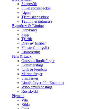
Skeppsfilt
Fill-it epoxispackel
Lignu
Tjärat skeppsdrev
Tätning & nåtmassa
Byggdrev & Tätning
Drevband
Papp
Tjärfilt
Drev av linfiber
Fönstertätningslist
Linisolering
Färg & Lack
Ottosons linoljefärger
Konstnärsfärg
Lack & Fernissa
Marina färger
Slamfärger
Linoljefärger från Enetorpet
Wibo emulsionsfärg
Rostskydd
Pigment
Vita
Röda
Gula