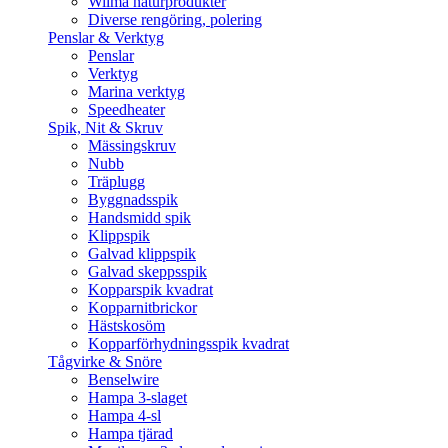
Wilma naturprodukter
Diverse rengöring, polering
Penslar & Verktyg
Penslar
Verktyg
Marina verktyg
Speedheater
Spik, Nit & Skruv
Mässingskruv
Nubb
Träplugg
Byggnadsspik
Handsmidd spik
Klippspik
Galvad klippspik
Galvad skeppsspik
Kopparspik kvadrat
Kopparnitbrickor
Hästskosöm
Kopparförhydningsspik kvadrat
Tågvirke & Snöre
Benselwire
Hampa 3-slaget
Hampa 4-sl
Hampa tjärad