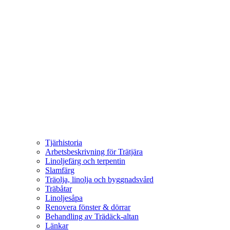
Tjärhistoria
Arbetsbeskrivning för Trätjära
Linoljefärg och terpentin
Slamfärg
Träolja, linolja och byggnadsvård
Träbåtar
Linoljesåpa
Renovera fönster & dörrar
Behandling av Trädäck-altan
Länkar