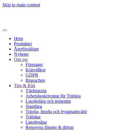
Skip to main content
Hem
Produkter
Återförsäljare
Nyheter
Om oss
Företaget
Köpvillkor
GDPR
Branschen
Tips & Råd
Tjärhistoria
Arbetsbeskrivning för Trätjära
Linoljefärg och terpentin
Slamfärg
Träolja, linolja och byggnadsvård
Träbåtar
Linoljesåpa
Renovera fönster & dörrar