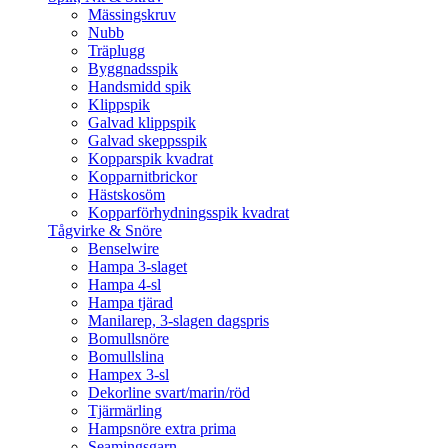
Mässingskruv
Nubb
Träplugg
Byggnadsspik
Handsmidd spik
Klippspik
Galvad klippspik
Galvad skeppsspik
Kopparspik kvadrat
Kopparnitbrickor
Hästskosöm
Kopparförhydningsspik kvadrat
Tågvirke & Snöre
Benselwire
Hampa 3-slaget
Hampa 4-sl
Hampa tjärad
Manilarep, 3-slagen dagspris
Bomullsnöre
Bomullslina
Hampex 3-sl
Dekorline svart/marin/röd
Tjärmärling
Hampsnöre extra prima
Seamingsgarn