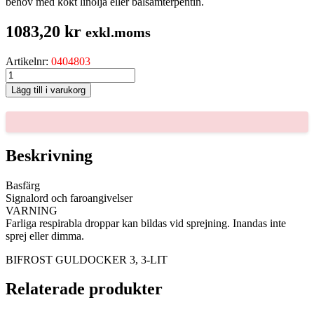
behov med kokt linolja eller balsamterpentin.
1083,20
kr
exkl.moms
Artikelnr:
0404803
BIFROST
GULDOCKER
Lägg till i varukorg
3,
3-
LIT
mängd
Beskrivning
Basfärg
Signalord och faroangivelser
VARNING
Farliga respirabla droppar kan bildas vid sprejning. Inandas inte
sprej eller dimma.
BIFROST GULDOCKER 3, 3-LIT
Relaterade produkter