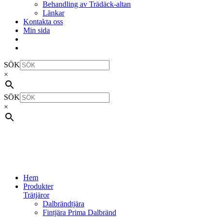
Behandling av Trädäck-altan
Länkar
Kontakta oss
Min sida
SÖK
×
SÖK
×
Hem
Produkter
Trätjäror
Dalbrändtjära
Fintjära Prima Dalbränd