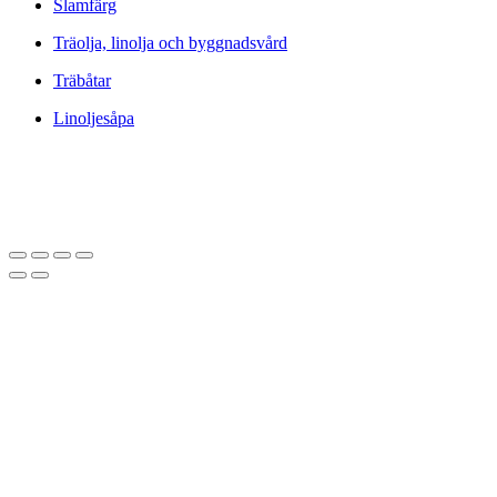
Slamfärg
Träolja, linolja och byggnadsvård
Träbåtar
Linoljesåpa