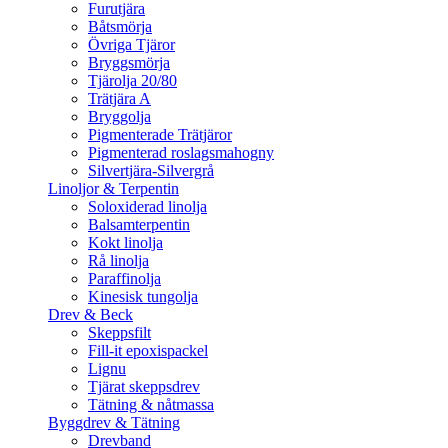
Furutjära
Båtsmörja
Övriga Tjäror
Bryggsmörja
Tjärolja 20/80
Trätjära A
Bryggolja
Pigmenterade Trätjäror
Pigmenterad roslagsmahogny
Silvertjära-Silvergrå
Linoljor & Terpentin
Soloxiderad linolja
Balsamterpentin
Kokt linolja
Rå linolja
Paraffinolja
Kinesisk tungolja
Drev & Beck
Skeppsfilt
Fill-it epoxispackel
Lignu
Tjärat skeppsdrev
Tätning & nåtmassa
Byggdrev & Tätning
Drevband