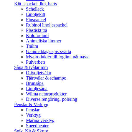
Kitt, spackel, lim, harts
Schellack
Linoljekitt
Finspackel
Rubinol linoljespackel
Plastiskt trä
Kolofonium
Animaliska limmer
Trälim
Gammaldags spis-svärta
Ms-produkter till foglim, nåtmassa
Pulverbets
Såpa & tvålar mm
Olivoljetvålar
Tjärtvålar & schampo
Brunsåpa
Linoljesåpa
Wilma naturprodukter
Diverse rengöring, polering
Penslar & Verktyg
Penslar
Verktyg
Marina verktyg
Speedheater
Spik, Nit & Skruv