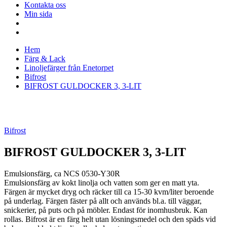
Kontakta oss
Min sida
Hem
Färg & Lack
Linoljefärger från Enetorpet
Bifrost
BIFROST GULDOCKER 3, 3-LIT
Bifrost
BIFROST GULDOCKER 3, 3-LIT
Emulsionsfärg, ca NCS 0530-Y30R
Emulsionsfärg av kokt linolja och vatten som ger en matt yta.
Färgen är mycket dryg och räcker till ca 15-30 kvm/liter beroende
på underlag. Färgen fäster på allt och används bl.a. till väggar,
snickerier, på puts och på möbler. Endast för inomhusbruk. Kan
rollas. Bifrost är en färg helt utan lösningsmedel och den späds vid