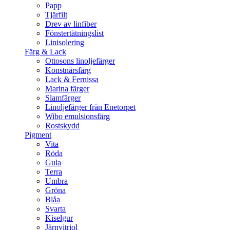
Papp
Tjärfilt
Drev av linfiber
Fönstertätningslist
Linisolering
Färg & Lack
Ottosons linoljefärger
Konstnärsfärg
Lack & Fernissa
Marina färger
Slamfärger
Linoljefärger från Enetorpet
Wibo emulsionsfärg
Rostskydd
Pigment
Vita
Röda
Gula
Terra
Umbra
Gröna
Blåa
Svarta
Kiselgur
Järnvitriol