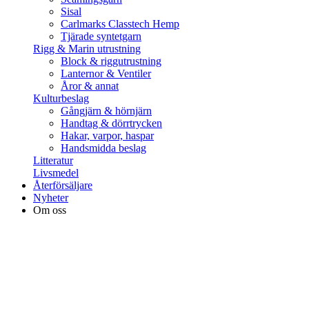
Sisal
Carlmarks Classtech Hemp
Tjärade syntetgarn
Rigg & Marin utrustning
Block & riggutrustning
Lanternor & Ventiler
Åror & annat
Kulturbeslag
Gångjärn & hörnjärn
Handtag & dörrtrycken
Hakar, varpor, haspar
Handsmidda beslag
Litteratur
Livsmedel
Återförsäljare
Nyheter
Om oss