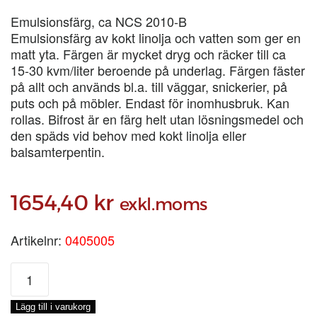
Emulsionsfärg, ca NCS 2010-B
Emulsionsfärg av kokt linolja och vatten som ger en
matt yta. Färgen är mycket dryg och räcker till ca
15-30 kvm/liter beroende på underlag. Färgen fäster
på allt och används bl.a. till väggar, snickerier, på
puts och på möbler. Endast för inomhusbruk. Kan
rollas. Bifrost är en färg helt utan lösningsmedel och
den späds vid behov med kokt linolja eller
balsamterpentin.
1654,40
kr
exkl.moms
Artikelnr:
0405005
BIFROST
MOLN
2,
Lägg till i varukorg