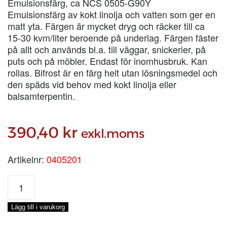
Emulsionsfärg, ca NCS 0505-G90Y
Emulsionsfärg av kokt linolja och vatten som ger en
matt yta. Färgen är mycket dryg och räcker till ca
15-30 kvm/liter beroende på underlag. Färgen fäster
på allt och används bl.a. till väggar, snickerier, på
puts och på möbler. Endast för inomhusbruk. Kan
rollas. Bifrost är en färg helt utan lösningsmedel och
den späds vid behov med kokt linolja eller
balsamterpentin.
390,40
kr
exkl.moms
Artikelnr:
0405201
BIFROST
MOSSA
1,
Lägg till i varukorg
1-