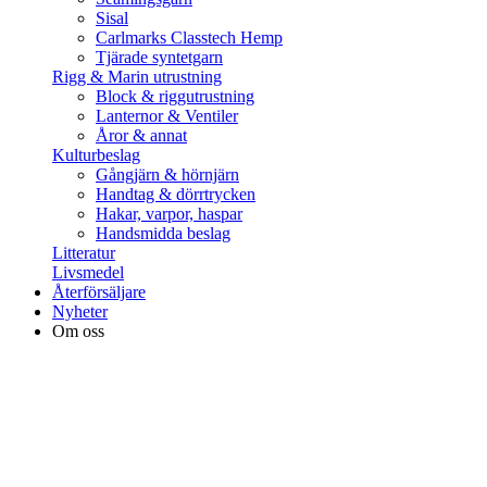
Sisal
Carlmarks Classtech Hemp
Tjärade syntetgarn
Rigg & Marin utrustning
Block & riggutrustning
Lanternor & Ventiler
Åror & annat
Kulturbeslag
Gångjärn & hörnjärn
Handtag & dörrtrycken
Hakar, varpor, haspar
Handsmidda beslag
Litteratur
Livsmedel
Återförsäljare
Nyheter
Om oss