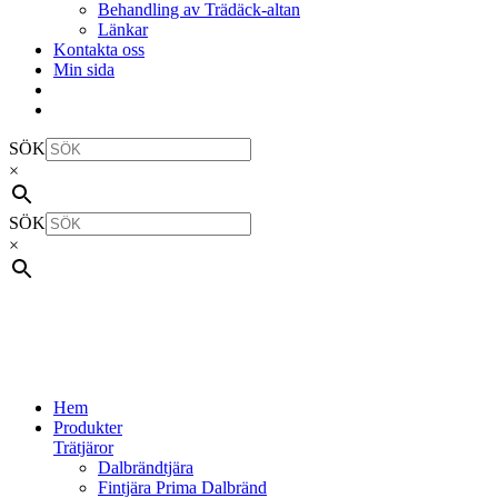
Behandling av Trädäck-altan
Länkar
Kontakta oss
Min sida
SÖK
×
SÖK
×
Hem
Produkter
Trätjäror
Dalbrändtjära
Fintjära Prima Dalbränd