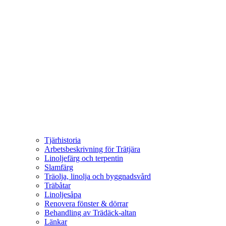
Tjärhistoria
Arbetsbeskrivning för Trätjära
Linoljefärg och terpentin
Slamfärg
Träolja, linolja och byggnadsvård
Träbåtar
Linoljesåpa
Renovera fönster & dörrar
Behandling av Trädäck-altan
Länkar