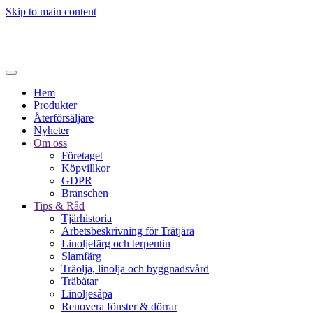
Skip to main content
Hem
Produkter
Återförsäljare
Nyheter
Om oss
Företaget
Köpvillkor
GDPR
Branschen
Tips & Råd
Tjärhistoria
Arbetsbeskrivning för Trätjära
Linoljefärg och terpentin
Slamfärg
Träolja, linolja och byggnadsvård
Träbåtar
Linoljesåpa
Renovera fönster & dörrar