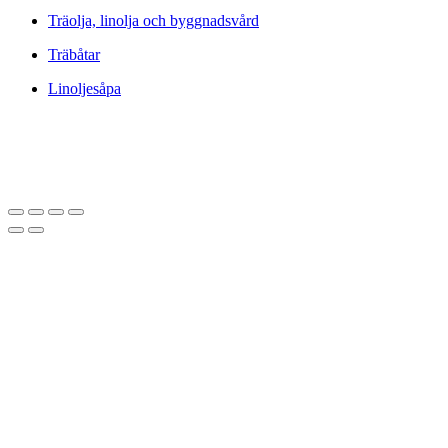
Träolja, linolja och byggnadsvård
Träbåtar
Linoljesåpa