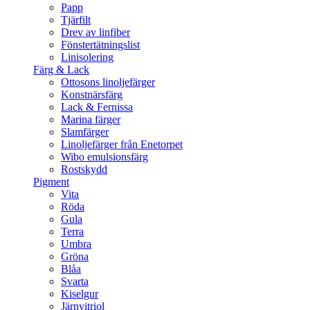
Papp
Tjärfilt
Drev av linfiber
Fönstertätningslist
Linisolering
Färg & Lack
Ottosons linoljefärger
Konstnärsfärg
Lack & Fernissa
Marina färger
Slamfärger
Linoljefärger från Enetorpet
Wibo emulsionsfärg
Rostskydd
Pigment
Vita
Röda
Gula
Terra
Umbra
Gröna
Blåa
Svarta
Kiselgur
Järnvitriol