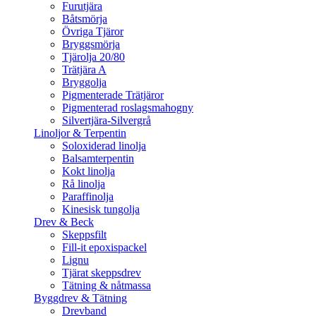
Furutjära
Båtsmörja
Övriga Tjäror
Bryggsmörja
Tjärolja 20/80
Trätjära A
Bryggolja
Pigmenterade Trätjäror
Pigmenterad roslagsmahogny
Silvertjära-Silvergrå
Linoljor & Terpentin
Soloxiderad linolja
Balsamterpentin
Kokt linolja
Rå linolja
Paraffinolja
Kinesisk tungolja
Drev & Beck
Skeppsfilt
Fill-it epoxispackel
Lignu
Tjärat skeppsdrev
Tätning & nåtmassa
Byggdrev & Tätning
Drevband