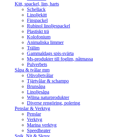
Kitt, spackel, lim, harts
Schellack
Linoljekitt
Finspackel
Rubinol linoljespackel
Plastiskt trä
Kolofonium
Animaliska limmer
Trälim
Gammaldags spis-svärta
Ms-produkter till foglim, nåtmassa
Pulverbets
Såpa & tvålar mm
Olivoljetvålar
Tjärtvålar & schampo
Brunsåpa
Linoljesåpa
Wilma naturprodukter
Diverse rengöring, polering
Penslar & Verktyg
Penslar
Verktyg
Marina verktyg
Speedheater
Spik, Nit & Skruv