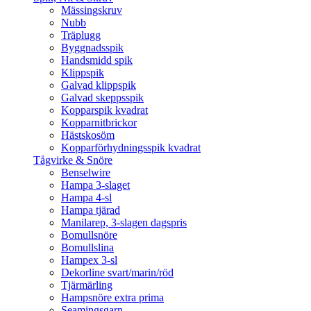
Mässingskruv
Nubb
Träplugg
Byggnadsspik
Handsmidd spik
Klippspik
Galvad klippspik
Galvad skeppsspik
Kopparspik kvadrat
Kopparnitbrickor
Hästskosöm
Kopparförhydningsspik kvadrat
Tågvirke & Snöre
Benselwire
Hampa 3-slaget
Hampa 4-sl
Hampa tjärad
Manilarep, 3-slagen dagspris
Bomullsnöre
Bomullslina
Hampex 3-sl
Dekorline svart/marin/röd
Tjärmärling
Hampsnöre extra prima
Seamingsgarn