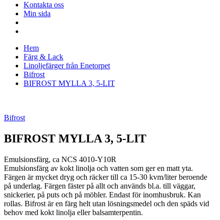
Kontakta oss
Min sida
Hem
Färg & Lack
Linoljefärger från Enetorpet
Bifrost
BIFROST MYLLA 3, 5-LIT
Bifrost
BIFROST MYLLA 3, 5-LIT
Emulsionsfärg, ca NCS 4010-Y10R
Emulsionsfärg av kokt linolja och vatten som ger en matt yta.
Färgen är mycket dryg och räcker till ca 15-30 kvm/liter beroende
på underlag. Färgen fäster på allt och används bl.a. till väggar,
snickerier, på puts och på möbler. Endast för inomhusbruk. Kan
rollas. Bifrost är en färg helt utan lösningsmedel och den späds vid
behov med kokt linolja eller balsamterpentin.