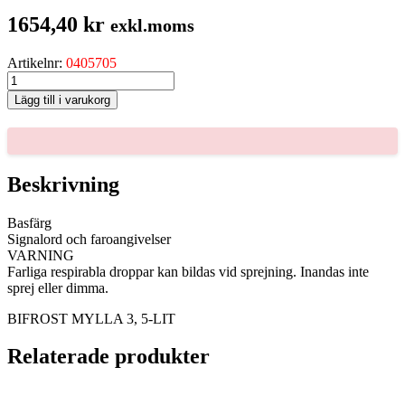
1654,40
kr
exkl.moms
Artikelnr:
0405705
BIFROST
MYLLA
Lägg till i varukorg
3,
5-
LIT
mängd
Beskrivning
Basfärg
Signalord och faroangivelser
VARNING
Farliga respirabla droppar kan bildas vid sprejning. Inandas inte
sprej eller dimma.
BIFROST MYLLA 3, 5-LIT
Relaterade produkter