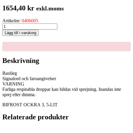
1654,40
kr
exkl.moms
Artikelnr:
0406005
BIFROST
OCKRA
Lägg till i varukorg
3,
5-
LIT
mängd
Beskrivning
Basfärg
Signalord och faroangivelser
VARNING
Farliga respirabla droppar kan bildas vid sprejning. Inandas inte
sprej eller dimma.
BIFROST OCKRA 3, 5-LIT
Relaterade produkter