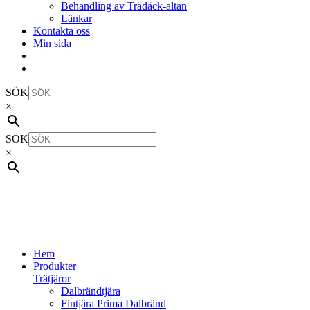
Behandling av Trädäck-altan
Länkar
Kontakta oss
Min sida
SÖK
×
SÖK
×
Hem
Produkter
Trätjäror
Dalbrändtjära
Fintjära Prima Dalbränd