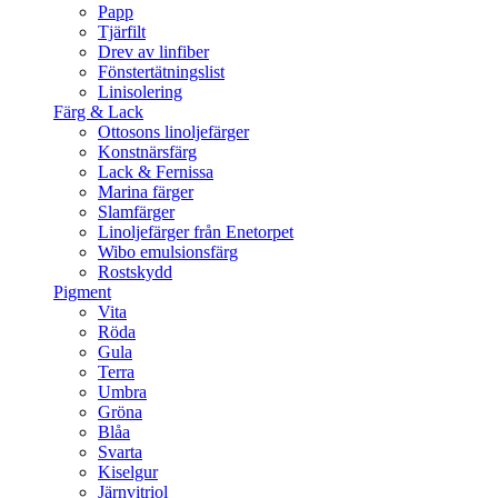
Papp
Tjärfilt
Drev av linfiber
Fönstertätningslist
Linisolering
Färg & Lack
Ottosons linoljefärger
Konstnärsfärg
Lack & Fernissa
Marina färger
Slamfärger
Linoljefärger från Enetorpet
Wibo emulsionsfärg
Rostskydd
Pigment
Vita
Röda
Gula
Terra
Umbra
Gröna
Blåa
Svarta
Kiselgur
Järnvitriol