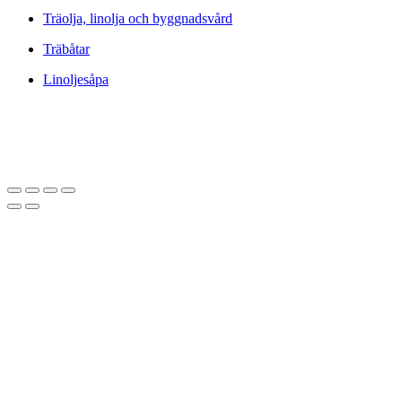
Träolja, linolja och byggnadsvård
Träbåtar
Linoljesåpa