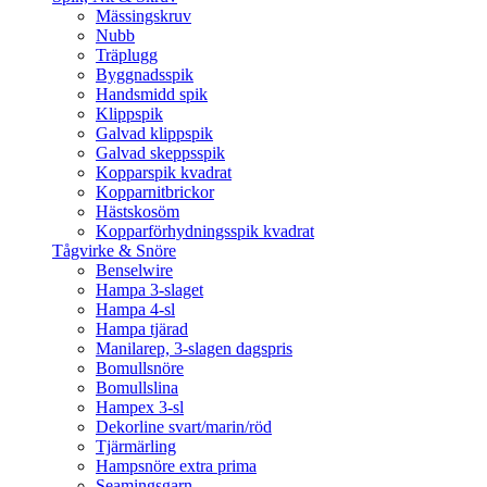
Mässingskruv
Nubb
Träplugg
Byggnadsspik
Handsmidd spik
Klippspik
Galvad klippspik
Galvad skeppsspik
Kopparspik kvadrat
Kopparnitbrickor
Hästskosöm
Kopparförhydningsspik kvadrat
Tågvirke & Snöre
Benselwire
Hampa 3-slaget
Hampa 4-sl
Hampa tjärad
Manilarep, 3-slagen dagspris
Bomullsnöre
Bomullslina
Hampex 3-sl
Dekorline svart/marin/röd
Tjärmärling
Hampsnöre extra prima
Seamingsgarn