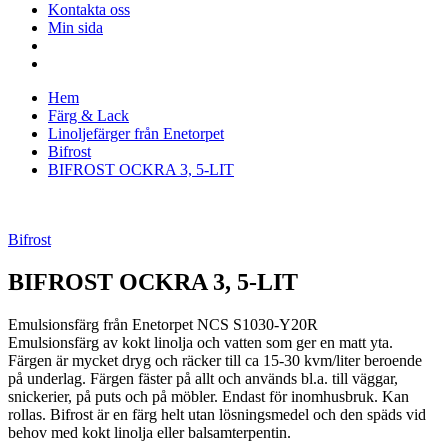
Kontakta oss
Min sida
Hem
Färg & Lack
Linoljefärger från Enetorpet
Bifrost
BIFROST OCKRA 3, 5-LIT
Bifrost
BIFROST OCKRA 3, 5-LIT
Emulsionsfärg från Enetorpet NCS S1030-Y20R
Emulsionsfärg av kokt linolja och vatten som ger en matt yta.
Färgen är mycket dryg och räcker till ca 15-30 kvm/liter beroende
på underlag. Färgen fäster på allt och används bl.a. till väggar,
snickerier, på puts och på möbler. Endast för inomhusbruk. Kan
rollas. Bifrost är en färg helt utan lösningsmedel och den späds vid
behov med kokt linolja eller balsamterpentin.