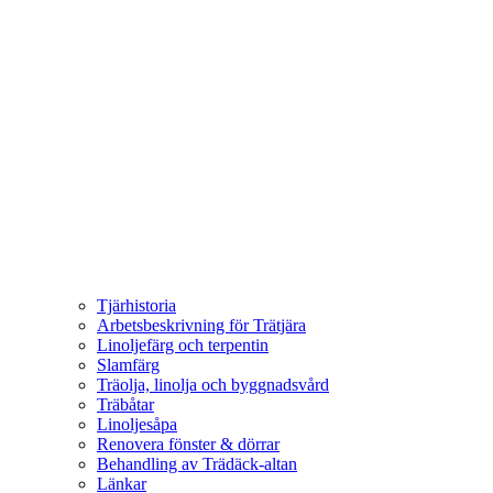
Tjärhistoria
Arbetsbeskrivning för Trätjära
Linoljefärg och terpentin
Slamfärg
Träolja, linolja och byggnadsvård
Träbåtar
Linoljesåpa
Renovera fönster & dörrar
Behandling av Trädäck-altan
Länkar