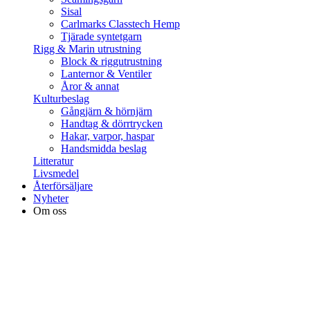
Sisal
Carlmarks Classtech Hemp
Tjärade syntetgarn
Rigg & Marin utrustning
Block & riggutrustning
Lanternor & Ventiler
Åror & annat
Kulturbeslag
Gångjärn & hörnjärn
Handtag & dörrtrycken
Hakar, varpor, haspar
Handsmidda beslag
Litteratur
Livsmedel
Återförsäljare
Nyheter
Om oss