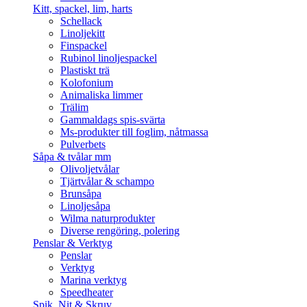
Kitt, spackel, lim, harts
Schellack
Linoljekitt
Finspackel
Rubinol linoljespackel
Plastiskt trä
Kolofonium
Animaliska limmer
Trälim
Gammaldags spis-svärta
Ms-produkter till foglim, nåtmassa
Pulverbets
Såpa & tvålar mm
Olivoljetvålar
Tjärtvålar & schampo
Brunsåpa
Linoljesåpa
Wilma naturprodukter
Diverse rengöring, polering
Penslar & Verktyg
Penslar
Verktyg
Marina verktyg
Speedheater
Spik, Nit & Skruv