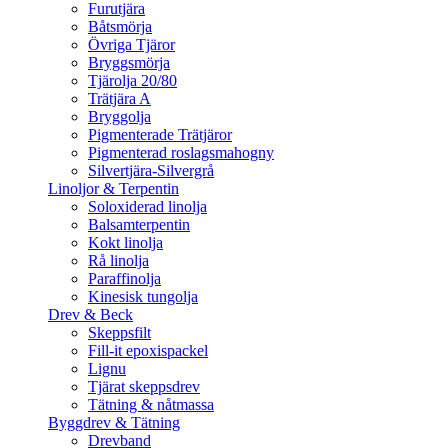
Furutjära
Båtsmörja
Övriga Tjäror
Bryggsmörja
Tjärolja 20/80
Trätjära A
Bryggolja
Pigmenterade Trätjäror
Pigmenterad roslagsmahogny
Silvertjära-Silvergrå
Linoljor & Terpentin
Soloxiderad linolja
Balsamterpentin
Kokt linolja
Rå linolja
Paraffinolja
Kinesisk tungolja
Drev & Beck
Skeppsfilt
Fill-it epoxispackel
Lignu
Tjärat skeppsdrev
Tätning & nåtmassa
Byggdrev & Tätning
Drevband