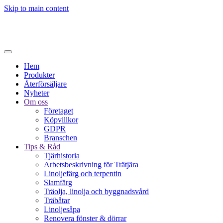
Skip to main content
Hem
Produkter
Återförsäljare
Nyheter
Om oss
Företaget
Köpvillkor
GDPR
Branschen
Tips & Råd
Tjärhistoria
Arbetsbeskrivning för Trätjära
Linoljefärg och terpentin
Slamfärg
Träolja, linolja och byggnadsvård
Träbåtar
Linoljesåpa
Renovera fönster & dörrar