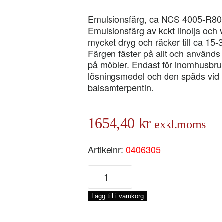
Emulsionsfärg, ca NCS 4005-R8
Emulsionsfärg av kokt linolja och
mycket dryg och räcker till ca 15-
Färgen fäster på allt och används b
på möbler. Endast för inomhusbruk.
lösningsmedel och den späds vid b
balsamterpentin.
1654,40
kr
exkl.moms
Artikelnr:
0406305
BIFROST
PÄRLGRÅ
3,
Lägg till i varukorg
5-
LIT