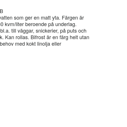
0B
 vatten som ger en matt yta. Färgen är
30 kvm/liter beroende på underlag.
l.a. till väggar, snickerier, på puts och
 Kan rollas. Bifrost är en färg helt utan
ehov med kokt linolja eller